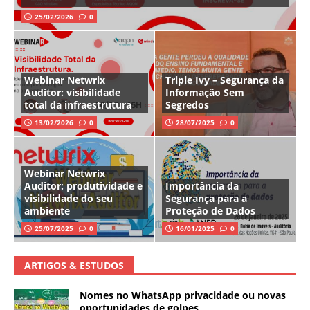
25/02/2026
0
Webinar Netwrix
Triple Ivy – Segurança da
Auditor: visibilidade
Informação Sem
total da infraestrutura
Segredos
13/02/2026
0
28/07/2025
0
Webinar Netwrix
Auditor: produtividade e
Importância da
visibilidade do seu
Segurança para a
ambiente
Proteção de Dados
25/07/2025
0
16/01/2025
0
ARTIGOS & ESTUDOS
Nomes no WhatsApp privacidade ou novas
oportunidades de golpes