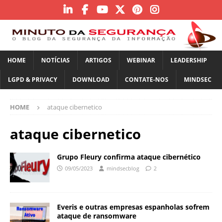
HOME
NOTÍCIAS
ARTIGOS
WEBINAR
LEADERSHIP
LGPD & PRIVACY
DOWNLOAD
CONTATE-NOS
MINDSEC
HOME
ataque cibernetico
ataque cibernetico
Grupo Fleury confirma ataque cibernético
09/05/2023
mindsecblog
2
Everis e outras empresas espanholas sofrem
ataque de ransomware