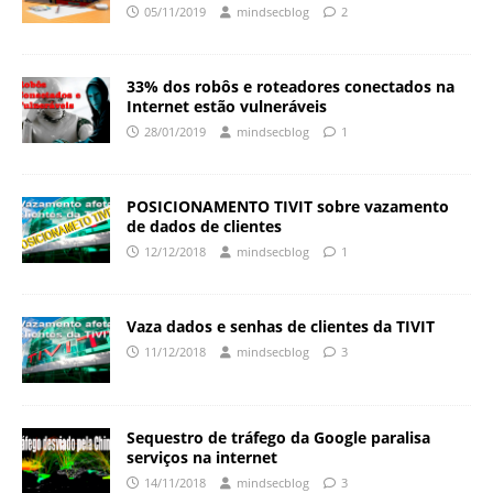
05/11/2019
mindsecblog
2
33% dos robôs e roteadores conectados na
Internet estão vulneráveis
28/01/2019
mindsecblog
1
POSICIONAMENTO TIVIT sobre vazamento
de dados de clientes
12/12/2018
mindsecblog
1
Vaza dados e senhas de clientes da TIVIT
11/12/2018
mindsecblog
3
Sequestro de tráfego da Google paralisa
serviços na internet
14/11/2018
mindsecblog
3