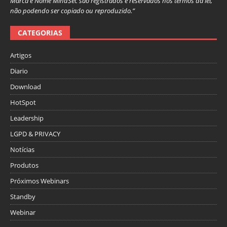
Marca e Nome MindSec são registrados e reservados nos termos da lei,
não podendo ser copiado ou reproduzido.”
CATEGORIAS
Artigos
Diario
Download
HotSpot
Leadership
LGPD & PRIVACY
Notícias
Produtos
Próximos Webinars
Standby
Webinar