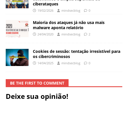
ciberataques
19/02/2026
mindsecblog
0
Maioria dos ataques já não usa mais
malware aponta relatório
24/04/2020
mindsecblog
2
Cookies de sessão: tentação irresistível para
os cibercriminosos
14/04/2025
mindsecblog
0
BE THE FIRST TO COMMENT
Deixe sua opinião!