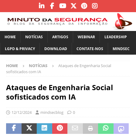
HOME
NOTÍCIAS
ARTIGOS
WEBINAR
LEADERSHIP
LGPD & PRIVACY
DOWNLOAD
CONTATE-NOS
MINDSEC
HOME
NOTÍCIAS
Ataques de Engenharia Social
sofisticados com IA
Ataques de Engenharia Social
sofisticados com IA
12/12/2024
mindsecblog
0