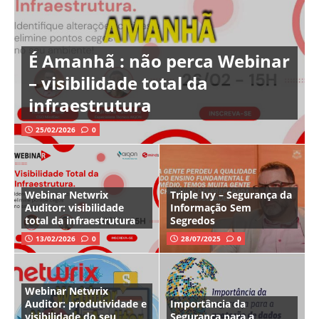
É Amanhã : não perca Webinar
– visibilidade total da
infraestrutura
25/02/2026
0
Webinar Netwrix
Triple Ivy – Segurança da
Auditor: visibilidade
Informação Sem
total da infraestrutura
Segredos
13/02/2026
0
28/07/2025
0
Webinar Netwrix
Auditor: produtividade e
Importância da
visibilidade do seu
Segurança para a