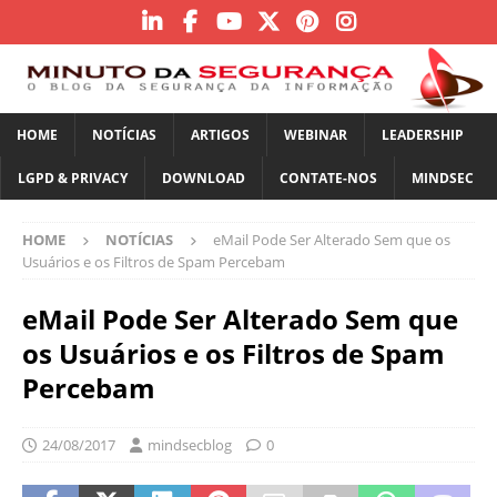
HOME
NOTÍCIAS
ARTIGOS
WEBINAR
LEADERSHIP
LGPD & PRIVACY
DOWNLOAD
CONTATE-NOS
MINDSEC
HOME
NOTÍCIAS
eMail Pode Ser Alterado Sem que os
Usuários e os Filtros de Spam Percebam
eMail Pode Ser Alterado Sem que
os Usuários e os Filtros de Spam
Percebam
24/08/2017
mindsecblog
0