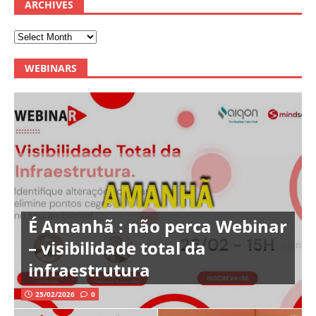
ARCHIVES
WEBINARS
É Amanhã : não perca Webinar
– visibilidade total da
infraestrutura
25/02/2026
0