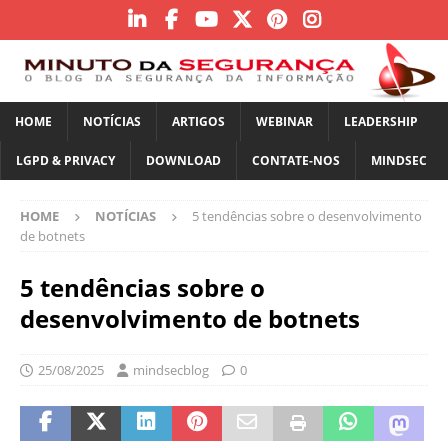
HOME
NOTÍCIAS
ARTIGOS
WEBINAR
LEADERSHIP
LGPD & PRIVACY
DOWNLOAD
CONTATE-NOS
MINDSEC
HOME
NOTÍCIAS
5 tendências sobre o desenvolvimento
de botnets
5 tendências sobre o
desenvolvimento de botnets
25/08/2025
mindsecblog
0