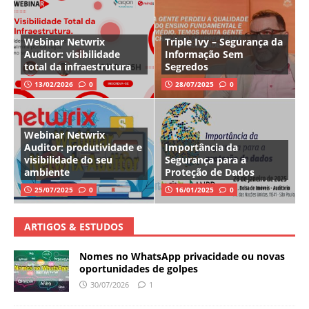
Webinar Netwrix
Triple Ivy – Segurança da
Auditor: visibilidade
Informação Sem
total da infraestrutura
Segredos
13/02/2026
0
28/07/2025
0
Webinar Netwrix
Auditor: produtividade e
Importância da
visibilidade do seu
Segurança para a
ambiente
Proteção de Dados
25/07/2025
0
16/01/2025
0
ARTIGOS & ESTUDOS
Nomes no WhatsApp privacidade ou novas
oportunidades de golpes
30/07/2026
1