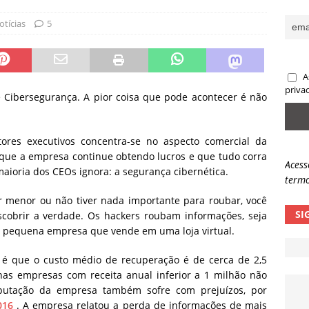
sas promessas de emprego na Meta, Disney, Coca-Cola e Spotify
otícias
5
 guardrails, a autonomia da IA se torna um risco
NOTÍCIAS
A
eleva taxa de sucesso de phishing para 54%
NOTÍCIAS
priva
 Cibersegurança. A pior coisa que pode acontecer é não
ores executivos concentra-se no aspecto comercial da
r que a empresa continue obtendo lucros e que tudo corra
Acess
ioria dos CEOs ignora: a segurança cibernética.
termo
 menor ou não tiver nada importante para roubar, você
SI
scobrir a verdade. Os hackers roubam informações, seja
pequena empresa que vende em uma loja virtual.
s é que o custo médio de recuperação é de cerca de 2,5
nas empresas com receita anual inferior a 1 milhão não
putação da empresa também sofre com prejuízos, por
016
. A empresa relatou a perda de informações de mais