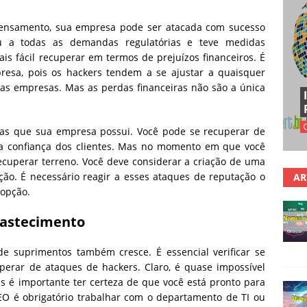
e pensamento, sua empresa pode ser atacada com sucesso
u a todas as demandas regulatórias e teve medidas
is fácil recuperar em termos de prejuízos financeiros. É
esa, pois os hackers tendem a se ajustar a quaisquer
s empresas. Mas as perdas financeiras não são a única
sas que sua empresa possui. Você pode se recuperar de
a confiança dos clientes. Mas no momento em que você
ecuperar terreno. Você deve considerar a criação de uma
ão. É necessário reagir a esses ataques de reputação o
AR
 opção.
bastecimento
e suprimentos também cresce. É essencial verificar se
perar de ataques de hackers. Claro, é quase impossível
s é importante ter certeza de que você está pronto para
CEO é obrigatório trabalhar com o departamento de TI ou