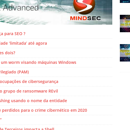
ça para SEO ?
de ‘limitada’ até agora
s dois?
mo um worm visando máquinas Windows
ilegiado (PAM)
eocupações de cibersegurança
do grupo de ransomware REvil
shing usando o nome da entidade
te perdidos para o crime cibernético em 2020
”
e Terceiros impacta a Shell