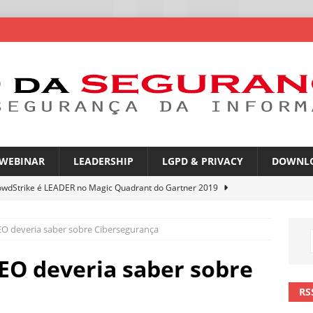
WEBINAR
LEADERSHIP
LGPD & PRIVACY
DOWNL
owdStrike é LEADER no Magic Quadrant do Gartner 2019
EO deveria saber sobre Cibersegurança
rica Latina é a segunda região mais exposta a ciberameaças
ÍCIAS
CEO deveria saber sobre
amplia desafio de segurança e governança nas redes corporativas
RS