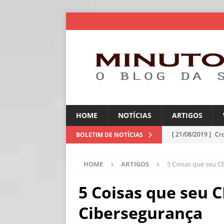
HOME
NOTÍCIAS
ARTIGOS
[ 21/08/2019 ]
Cr
BOLETIM DE NOTÍCIAS
ARTIGOS
HOME
ARTIGOS
5 Coisas que seu C
[ 06/08/2026 ]
Amé
industriais
NOT
5 Coisas que seu 
[ 06/08/2026 ]
IA 
Cibersegurança
NOTÍCIAS