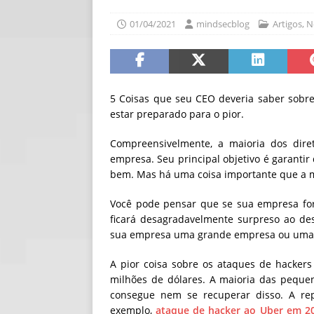
[ 06/08/2026 ]
Fal
01/04/2021
mindsecblog
Artigos
,
N
NOTÍCIAS
[ 06/08/2026 ]
Sem
[ 06/08/2026 ]
IA 
5 Coisas que seu CEO deveria saber sobre
estar preparado para o pior.
Compreensivelmente, a maioria dos diret
empresa.
Seu principal objetivo é garanti
bem. Mas há uma coisa importante que a ma
Você pode pensar que se sua empresa for
ficará desagradavelmente surpreso ao de
sua empresa uma grande empresa ou uma 
A pior coisa sobre os ataques de hacker
milhões de dólares. A maioria das peque
consegue nem se recuperar disso. A re
exemplo,
ataque de hacker ao Uber em 2