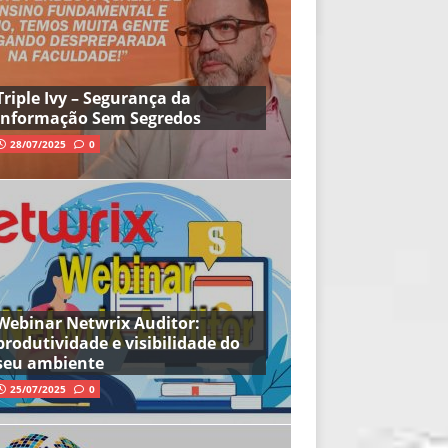
Triple Ivy – Segurança da
Informação Sem Segredos
28/07/2025
0
Webinar Netwrix Auditor:
produtividade e visibilidade do
seu ambiente
25/07/2025
0