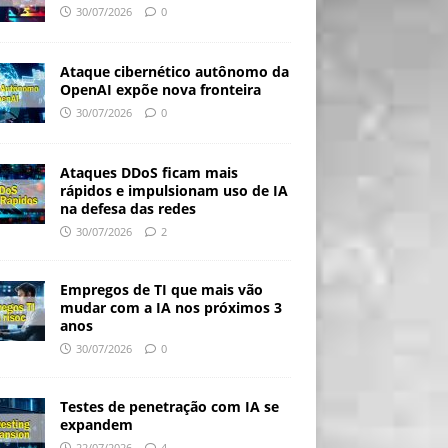
30/07/2026
0
Ataque cibernético autônomo da
OpenAI expõe nova fronteira
30/07/2026
0
Ataques DDoS ficam mais
rápidos e impulsionam uso de IA
na defesa das redes
30/07/2026
2
Empregos de TI que mais vão
mudar com a IA nos próximos 3
anos
30/07/2026
0
Testes de penetração com IA se
expandem
22/07/2026
4