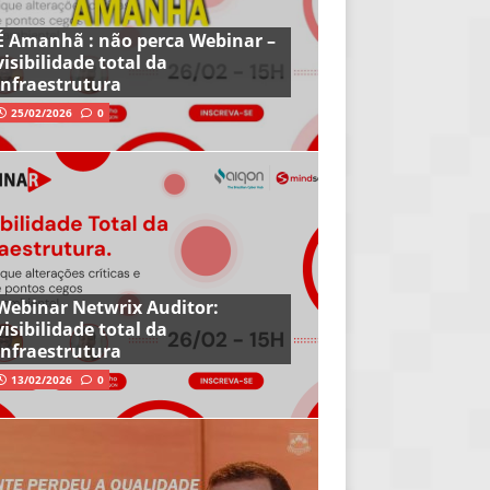
É Amanhã : não perca Webinar –
visibilidade total da
infraestrutura
25/02/2026
0
Webinar Netwrix Auditor:
visibilidade total da
infraestrutura
13/02/2026
0