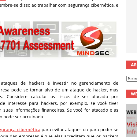
embre-se disso ao trabalhar com segurança cibernética, e
AR
ataques de hackers é investir no gerenciamento de
resa pode se tornar alvo de um ataque de hacker, mas
WE
s. Considere calcular os riscos de ser atacado por
e interesse para hackers, por exemplo, se você tiver
suas informações financeiras. Se você for atacado e as
o pode ser arruinada.
gurança cibernética
para evitar ataques ou para poder se
oria das empresas é que elas acreditam que os hackers