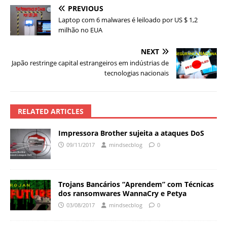
PREVIOUS
Laptop com 6 malwares é leiloado por US $ 1,2
milhão no EUA
NEXT
Japão restringe capital estrangeiros em indústrias de
tecnologias nacionais
RELATED ARTICLES
Impressora Brother sujeita a ataques DoS
09/11/2017
mindsecblog
0
Trojans Bancários “Aprendem” com Técnicas
dos ransomwares WannaCry e Petya
03/08/2017
mindsecblog
0