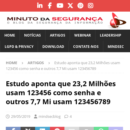
HOME
NOTÍCIAS
ARTIGOS
WEBINAR
LEADERSHIP
LGPD & PRIVACY
DOWNLOAD
CONTATE-NOS
MINDSEC
HOME
ARTIGOS
Estudo aponta que 23,2 Milhões usam
123456 como senha e outros 7,7 Mi usam 123456789
Estudo aponta que 23,2 Milhões
usam 123456 como senha e
outros 7,7 Mi usam 123456789
29/05/2019
mindsecblog
4