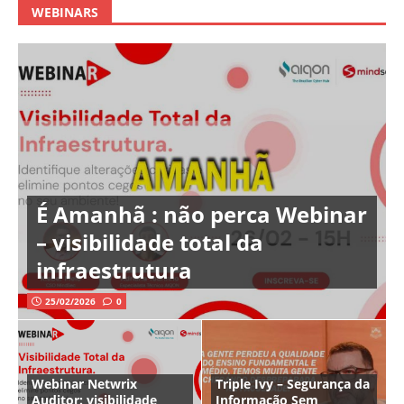
WEBINARS
É Amanhã : não perca Webinar
– visibilidade total da
infraestrutura
25/02/2026
0
Webinar Netwrix
Triple Ivy – Segurança da
Auditor: visibilidade
Informação Sem