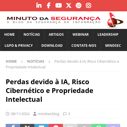
HOME
NOTÍCIAS
ARTIGOS
WEBINAR
LEADERSHIP
LGPD & PRIVACY
DOWNLOAD
CONTATE-NOS
MINDSEC
HOME
NOTÍCIAS
Perdas devido à IA, Risco Cibernético e
Propriedade Intelectual
Perdas devido à IA, Risco
Cibernético e Propriedade
Intelectual
08/11/2024
mindsecblog
3