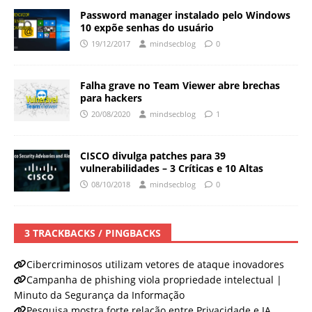
Password manager instalado pelo Windows
10 expõe senhas do usuário
19/12/2017
mindsecblog
0
Falha grave no Team Viewer abre brechas
para hackers
20/08/2020
mindsecblog
1
CISCO divulga patches para 39
vulnerabilidades – 3 Críticas e 10 Altas
08/10/2018
mindsecblog
0
3 TRACKBACKS / PINGBACKS
Cibercriminosos utilizam vetores de ataque inovadores
Campanha de phishing viola propriedade intelectual |
Minuto da Segurança da Informação
Pesquisa mostra forte relação entre Privacidade e IA