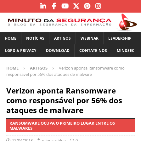
HOME
NOTÍCIAS
ARTIGOS
WEBINAR
LEADERSHIP
LGPD & PRIVACY
DOWNLOAD
CONTATE-NOS
MINDSEC
HOME
ARTIGOS
Verizon aponta Ransomware como
responsável por 56% dos ataques de malware
Verizon aponta Ransomware
como responsável por 56% dos
ataques de malware
RANSOMWARE OCUPA O PRIMEIRO LUGAR ENTRE OS
MALWARES
12/04/2018
mindsecblog
0