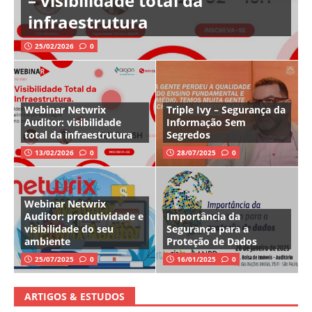
– visibilidade total da
infraestrutura
25/02/2026
0
Webinar Netwrix
Triple Ivy – Segurança da
Auditor: visibilidade
Informação Sem
total da infraestrutura
Segredos
13/02/2026
0
28/07/2025
0
Webinar Netwrix
Auditor: produtividade e
Importância da
visibilidade do seu
Segurança para a
ambiente
Proteção de Dados
25/07/2025
0
16/01/2025
0
ARTIGOS & ESTUDOS