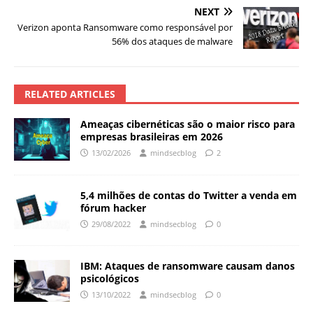
NEXT
Verizon aponta Ransomware como responsável por
56% dos ataques de malware
RELATED ARTICLES
Ameaças cibernéticas são o maior risco para
empresas brasileiras em 2026
13/02/2026
mindsecblog
2
5,4 milhões de contas do Twitter a venda em
fórum hacker
29/08/2022
mindsecblog
0
IBM: Ataques de ransomware causam danos
psicológicos
13/10/2022
mindsecblog
0