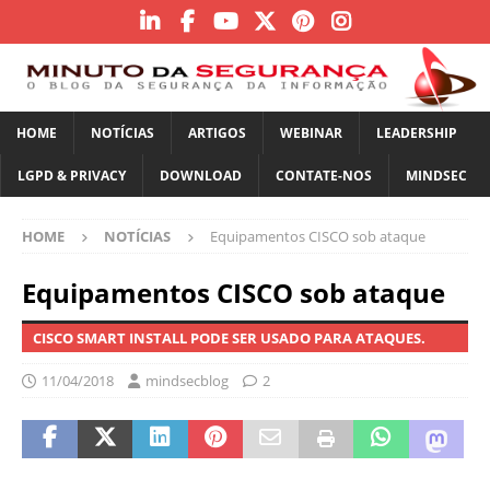
HOME
NOTÍCIAS
ARTIGOS
WEBINAR
LEADERSHIP
LGPD & PRIVACY
DOWNLOAD
CONTATE-NOS
MINDSEC
HOME
NOTÍCIAS
Equipamentos CISCO sob ataque
Equipamentos CISCO sob ataque
CISCO SMART INSTALL PODE SER USADO PARA ATAQUES.
11/04/2018
mindsecblog
2