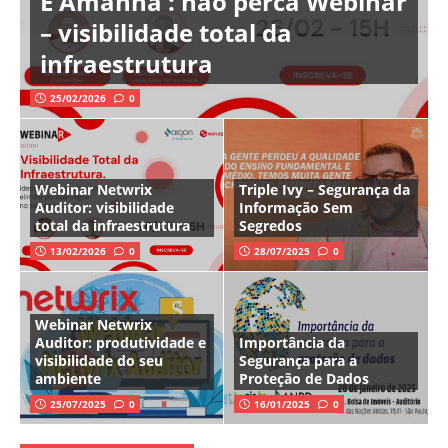
É Amanhã : não perca Webinar
– visibilidade total da
infraestrutura
25/02/2026
0
Webinar Netwrix
Triple Ivy – Segurança da
Auditor: visibilidade
Informação Sem
total da infraestrutura
Segredos
13/02/2026
0
28/07/2025
0
Webinar Netwrix
Auditor: produtividade e
Importância da
visibilidade do seu
Segurança para a
ambiente
Proteção de Dados
25/07/2025
0
16/01/2025
0