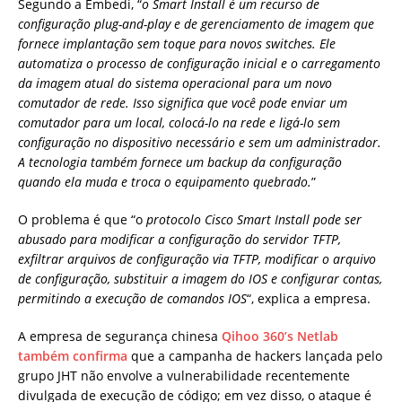
Segundo a Embedi, “
o Smart Install é um recurso de
configuração plug-and-play e de gerenciamento de imagem que
fornece implantação sem toque para novos switches. Ele
automatiza o processo de configuração inicial e o carregamento
da imagem atual do sistema operacional para um novo
comutador de rede. Isso significa que você pode enviar um
comutador para um local, colocá-lo na rede e ligá-lo sem
configuração no dispositivo necessário e sem um administrador.
A tecnologia também fornece um backup da configuração
quando ela muda e troca o equipamento quebrado.
”
O problema é que “o
protocolo Cisco Smart Install pode ser
abusado para modificar a configuração do servidor TFTP,
exfiltrar arquivos de configuração via TFTP, modificar o arquivo
de configuração, substituir a imagem do IOS e configurar contas,
permitindo a execução de comandos IOS
“, explica a empresa.
A empresa de segurança chinesa
Qihoo 360’s Netlab
também confirma
que a campanha de hackers lançada pelo
grupo JHT não envolve a vulnerabilidade recentemente
divulgada de execução de código; em vez disso, o ataque é