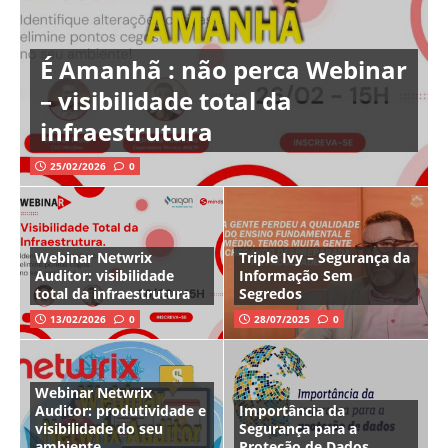
É Amanhã : não perca Webinar
– visibilidade total da
infraestrutura
25/02/2026
0
Webinar Netwrix
Triple Ivy – Segurança da
Auditor: visibilidade
Informação Sem
total da infraestrutura
Segredos
13/02/2026
0
28/07/2025
0
Webinar Netwrix
Auditor: produtividade e
Importância da
visibilidade do seu
Segurança para a
ambiente
Proteção de Dados