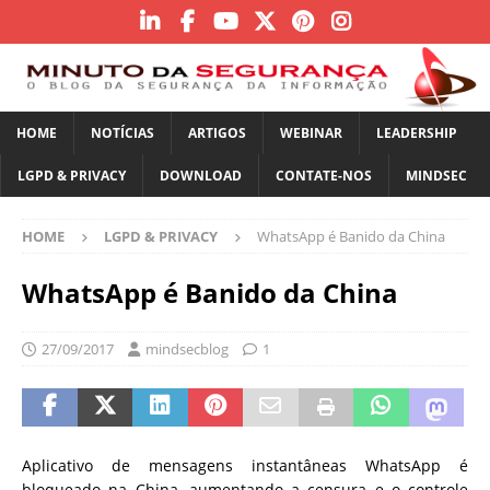
HOME
NOTÍCIAS
ARTIGOS
WEBINAR
LEADERSHIP
LGPD & PRIVACY
DOWNLOAD
CONTATE-NOS
MINDSEC
HOME
LGPD & PRIVACY
WhatsApp é Banido da China
WhatsApp é Banido da China
27/09/2017
mindsecblog
1
Aplicativo de mensagens instantâneas WhatsApp é
bloqueado na China, aumentando a censura e o controle