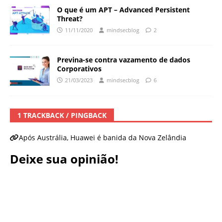
O que é um APT – Advanced Persistent
Threat?
11/11/2020
mindsecblog
2
Previna-se contra vazamento de dados
Corporativos
21/03/2023
mindsecblog
6
1 TRACKBACK / PINGBACK
Após Austrália, Huawei é banida da Nova Zelândia
Deixe sua opinião!