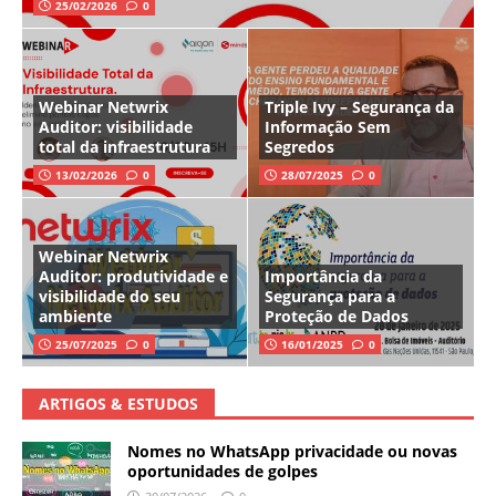
25/02/2026
0
Webinar Netwrix
Triple Ivy – Segurança da
Auditor: visibilidade
Informação Sem
total da infraestrutura
Segredos
13/02/2026
0
28/07/2025
0
Webinar Netwrix
Auditor: produtividade e
Importância da
visibilidade do seu
Segurança para a
ambiente
Proteção de Dados
25/07/2025
0
16/01/2025
0
ARTIGOS & ESTUDOS
Nomes no WhatsApp privacidade ou novas
oportunidades de golpes