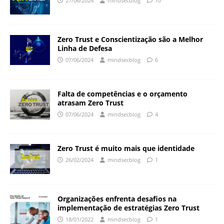
27/06/2024
mindsecblog
10
Zero Trust e Conscientização são a Melhor
Linha de Defesa
07/06/2024
mindsecblog
6
Falta de competências e o orçamento
atrasam Zero Trust
07/06/2024
mindsecblog
4
Zero Trust é muito mais que identidade
26/02/2024
mindsecblog
1
Organizações enfrenta desafios na
implementação de estratégias Zero Trust
18/01/2022
mindsecblog
1