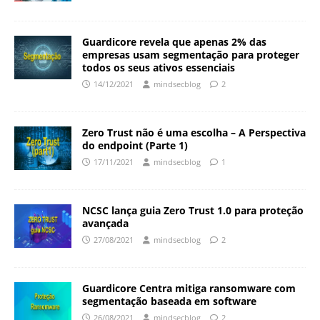
Guardicore revela que apenas 2% das
empresas usam segmentação para proteger
todos os seus ativos essenciais
14/12/2021
mindsecblog
2
Zero Trust não é uma escolha – A Perspectiva
do endpoint (Parte 1)
17/11/2021
mindsecblog
1
NCSC lança guia Zero Trust 1.0 para proteção
avançada
27/08/2021
mindsecblog
2
Guardicore Centra mitiga ransomware com
segmentação baseada em software
26/08/2021
mindsecblog
2