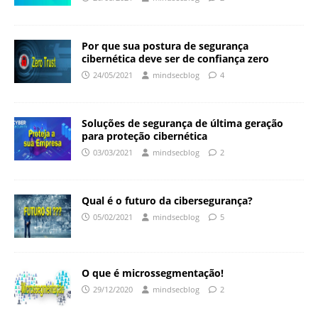
Por que sua postura de segurança
cibernética deve ser de confiança zero
24/05/2021
mindsecblog
4
Soluções de segurança de última geração
para proteção cibernética
03/03/2021
mindsecblog
2
Qual é o futuro da cibersegurança?
05/02/2021
mindsecblog
5
O que é microssegmentação!
29/12/2020
mindsecblog
2