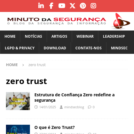
HOME
NOTÍCIAS
ARTIGOS
WEBINAR
LEADERSHIP
LGPD & PRIVACY
DOWNLOAD
CONTATE-NOS
MINDSEC
HOME
zero trust
zero trust
Estrutura de Confiança Zero redefine a
segurança
14/01/2025
mindsecblog
0
O que é Zero Trust?