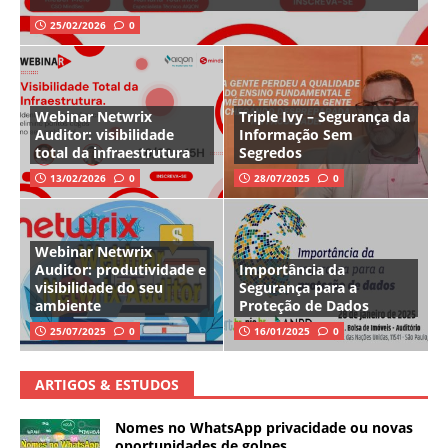
25/02/2026
0
Webinar Netwrix
Triple Ivy – Segurança da
Auditor: visibilidade
Informação Sem
total da infraestrutura
Segredos
13/02/2026
0
28/07/2025
0
Webinar Netwrix
Auditor: produtividade e
Importância da
visibilidade do seu
Segurança para a
ambiente
Proteção de Dados
25/07/2025
0
16/01/2025
0
ARTIGOS & ESTUDOS
Nomes no WhatsApp privacidade ou novas
oportunidades de golpes