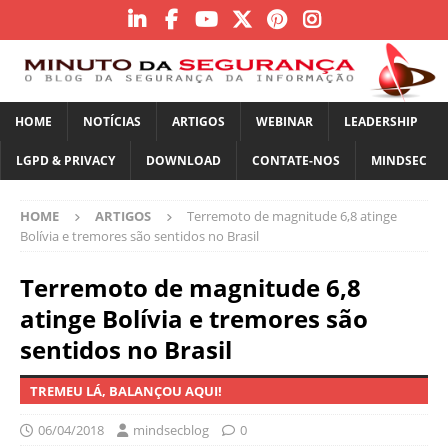
HOME
NOTÍCIAS
ARTIGOS
WEBINAR
LEADERSHIP
LGPD & PRIVACY
DOWNLOAD
CONTATE-NOS
MINDSEC
HOME
ARTIGOS
Terremoto de magnitude 6,8 atinge
Bolívia e tremores são sentidos no Brasil
Terremoto de magnitude 6,8
atinge Bolívia e tremores são
sentidos no Brasil
TREMEU LÁ, BALANÇOU AQUI!
06/04/2018
mindsecblog
0