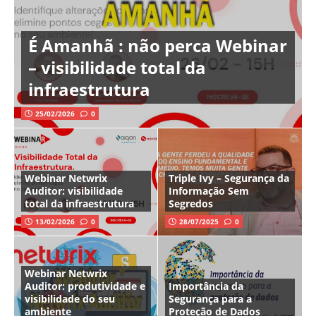
É Amanhã : não perca Webinar
– visibilidade total da
infraestrutura
25/02/2026
0
Webinar Netwrix
Triple Ivy – Segurança da
Auditor: visibilidade
Informação Sem
total da infraestrutura
Segredos
13/02/2026
0
28/07/2025
0
Webinar Netwrix
Auditor: produtividade e
Importância da
visibilidade do seu
Segurança para a
ambiente
Proteção de Dados