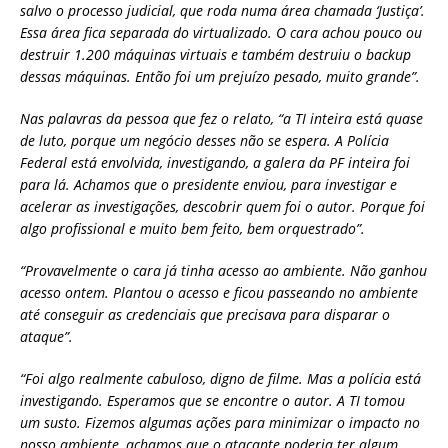
salvo o processo judicial, que roda numa área chamada ‘Justiça’.
Essa área fica separada do virtualizado. O cara achou pouco ou
destruir 1.200 máquinas virtuais e também destruiu o backup
dessas máquinas. Então foi um prejuízo pesado, muito grande”.
Nas palavras da pessoa que fez o relato, “a TI inteira está quase
de luto, porque um negócio desses não se espera. A Polícia
Federal está envolvida, investigando, a galera da PF inteira foi
para lá. Achamos que o presidente enviou, para investigar e
acelerar as investigações, descobrir quem foi o autor. Porque foi
algo profissional e muito bem feito, bem orquestrado”.
“Provavelmente o cara já tinha acesso ao ambiente. Não ganhou
acesso ontem. Plantou o acesso e ficou passeando no ambiente
até conseguir as credenciais que precisava para disparar o
ataque”.
“Foi algo realmente cabuloso, digno de filme. Mas a polícia está
investigando. Esperamos que se encontre o autor. A TI tomou
um susto. Fizemos algumas ações para minimizar o impacto no
nosso ambiente, achamos que o atacante poderia ter algum