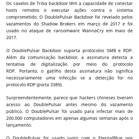
Os cavalos de Tróia backdoor têm a capacidade de conectar
hosts remotos e executar ações contra o sistema
comprometido.
O DoublePulsar Backdoor foi revelado pelos
vazamentos do Shadow Brokers em março de 2017 e foi
usado no ataque de ransomware WannaCry em maio de
2017.
O DoublePulsar Backdoor suporta protocolos SMB e RDP.
Além da comunicação backdoor, a assinatura detecta a
tentativa de digitalização por meio do protocolo
RDP. Portanto, o gatilho desta assinatura não significa
necessariamente uma infecção se a detecção for no
protocolo RDP (porta 3389).
Surpreendentemente, parece que hackers chineses tiveram
acesso ao DoublePulsar antes mesmo do vazamento
público. O DoublePulsar foi usado para infectar mais de
200.000 computadores em apenas algumas semanas após o
lançamento.
O DoublePulsar foi usado junto com o EternalBlue nos