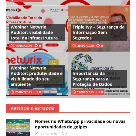
Webinar Netwrix
Triple Ivy – Segurança da
Auditor: visibilidade
Informação Sem
total da infraestrutura
Segredos
13/02/2026
0
28/07/2025
0
Webinar Netwrix
Auditor: produtividade e
Importância da
visibilidade do seu
Segurança para a
ambiente
Proteção de Dados
25/07/2025
0
16/01/2025
0
ARTIGOS & ESTUDOS
Nomes no WhatsApp privacidade ou novas
oportunidades de golpes
30/07/2026
1