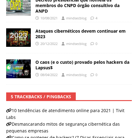
membros do CNPD órgão consultivo da
ANPD
10/08/2021
mindsecblog
4
Ataques cibernéticos devem continuar em
2023
20/12/2022
mindsecblog
0
O caos (e o custo) provado pelos hackers da
Lapsus$
08/04/2022
mindsecblog
0
5 TRACKBACKS / PINGBACKS
10 tendências de atendimento online para 2021 | Tivit
Labs
Desmascarando mitos de segurança cibernética das
pequenas empresas
Como se proteger de hackers? (7 Dicas Essenciais para