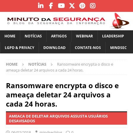
HOME
NOTÍCIAS
ARTIGOS
WEBINAR
LEADERSHIP
LGPD & PRIVACY
DOWNLOAD
CONTATE-NOS
MINDSEC
HOME
NOTÍCIAS
Ransomware encrypta o disco e
ameaça deletar 24 arquivos a cada 24 horas.
Ransomware encrypta o disco e
ameaça deletar 24 arquivos a
cada 24 horas.
AMEACA DE DELETAR ARQUIVOS ASSUSTA USUÁRIOS
DESAVISADOS
06/02/2018
mindsecblog
0