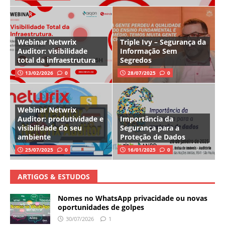
Webinar Netwrix
Triple Ivy – Segurança da
Auditor: visibilidade
Informação Sem
total da infraestrutura
Segredos
13/02/2026
0
28/07/2025
0
Webinar Netwrix
Auditor: produtividade e
Importância da
visibilidade do seu
Segurança para a
ambiente
Proteção de Dados
25/07/2025
0
16/01/2025
0
ARTIGOS & ESTUDOS
Nomes no WhatsApp privacidade ou novas
oportunidades de golpes
30/07/2026
1