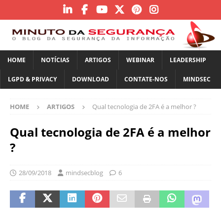
HOME
NOTÍCIAS
ARTIGOS
WEBINAR
LEADERSHIP
LGPD & PRIVACY
DOWNLOAD
CONTATE-NOS
MINDSEC
HOME
ARTIGOS
Qual tecnologia de 2FA é a melhor ?
Qual tecnologia de 2FA é a melhor
?
28/09/2018
mindsecblog
6