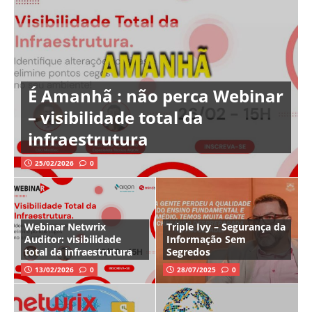
É Amanhã : não perca Webinar
– visibilidade total da
infraestrutura
25/02/2026
0
Webinar Netwrix
Triple Ivy – Segurança da
Auditor: visibilidade
Informação Sem
total da infraestrutura
Segredos
13/02/2026
0
28/07/2025
0