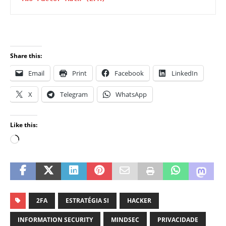
Share this:
Email
Print
Facebook
LinkedIn
X
Telegram
WhatsApp
Like this:
2FA
ESTRATÉGIA SI
HACKER
INFORMATION SECURITY
MINDSEC
PRIVACIDADE