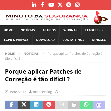
HOME
NOTÍCIAS
ARTIGOS
WEBINAR
LEADERSHIP
LGPD & PRIVACY
DOWNLOAD
CONTATE-NOS
MINDSEC
HOME
NOTÍCIAS
Porque aplicar Patches de Correção é
tão difícil ?
Porque aplicar Patches de
Correção é tão difícil ?
19/05/2017
mindsecblog
0