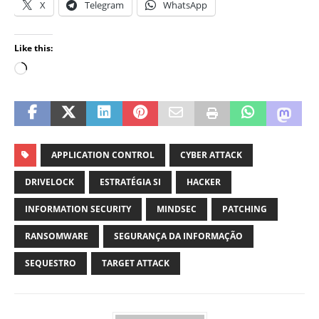
X
Telegram
WhatsApp
Like this:
APPLICATION CONTROL
CYBER ATTACK
DRIVELOCK
ESTRATÉGIA SI
HACKER
INFORMATION SECURITY
MINDSEC
PATCHING
RANSOMWARE
SEGURANÇA DA INFORMAÇÃO
SEQUESTRO
TARGET ATTACK