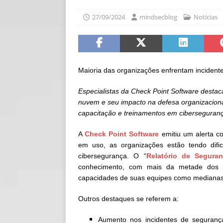
[ 06/08/2026 ]
Fal
27/09/2024
mindsecblog
Notícias
NOTÍCIAS
[ 06/08/2026 ]
Sem
[ 06/08/2026 ]
IA 
Maioria das organizações enfrentam incident
Especialistas da Check Point Software destac
nuvem e seu impacto na defesa organizaciona
capacitação e treinamentos em ciberseguran
A
Check Point Software
emitiu um alerta 
em uso, as organizações estão tendo dific
cibersegurança. O “
Relatório de Segur
conhecimento, com mais da metade dos pro
capacidades de suas equipes como medianas
Outros destaques se referem a:
Aumento nos incidentes de seguran