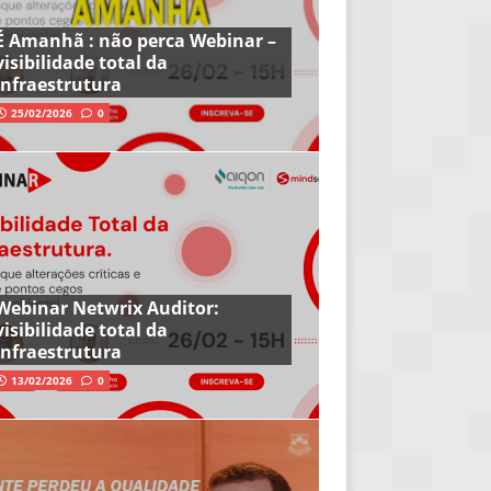
É Amanhã : não perca Webinar –
visibilidade total da
infraestrutura
25/02/2026
0
Webinar Netwrix Auditor:
visibilidade total da
infraestrutura
13/02/2026
0