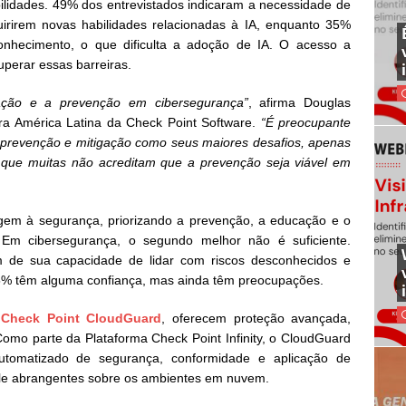
bilidades. 49% dos entrevistados indicaram a necessidade de
irirem novas habilidades relacionadas à IA, enquanto 35%
nhecimento, o que dificulta a adoção de IA. O acesso a
superar essas barreiras.
ação e a prevenção em cibersegurança”
, afirma Douglas
ara América Latina da Check Point Software.
“É preocupante
prevenção e mitigação como seus maiores desafios, apenas
que muitas não acreditam que a prevenção seja viável em
gem à segurança, priorizando a prevenção, a educação e o
Em cibersegurança, o segundo melhor não é suficiente.
 de sua capacidade de lidar com riscos desconhecidos e
5% têm alguma confiança, mas ainda têm preocupações.
o
Check Point CloudGuard
, oferecem proteção avançada,
omo parte da Plataforma Check Point Infinity, o CloudGuard
automatizado de segurança, conformidade e aplicação de
trole abrangentes sobre os ambientes em nuvem.