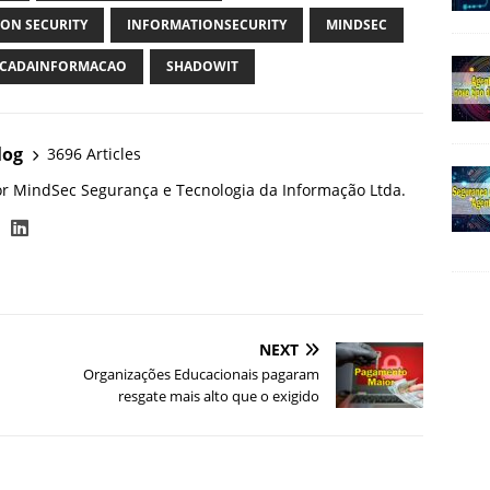
ON SECURITY
INFORMATIONSECURITY
MINDSEC
CADAINFORMACAO
SHADOWIT
log
3696 Articles
or MindSec Segurança e Tecnologia da Informação Ltda.
NEXT
Organizações Educacionais pagaram
resgate mais alto que o exigido