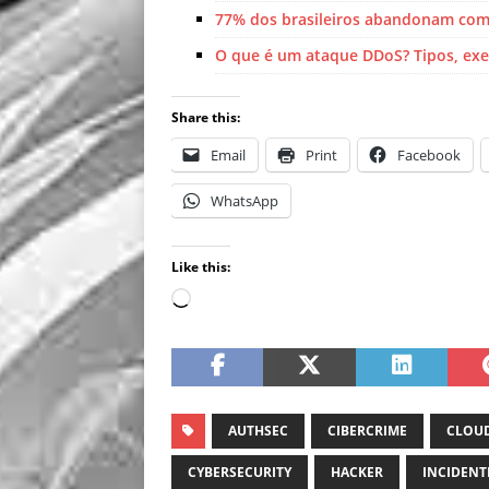
77% dos brasileiros abandonam comp
O que é um ataque DDoS? Tipos, ex
Share this:
Email
Print
Facebook
WhatsApp
Like this:
AUTHSEC
CIBERCRIME
CLOUD
CYBERSECURITY
HACKER
INCIDENT