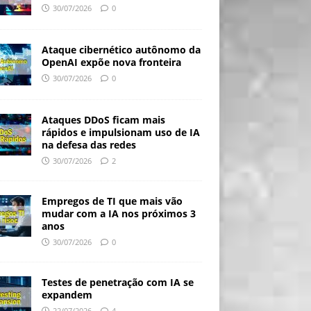
30/07/2026
0
Ataque cibernético autônomo da
OpenAI expõe nova fronteira
30/07/2026
0
Ataques DDoS ficam mais
rápidos e impulsionam uso de IA
na defesa das redes
30/07/2026
2
Empregos de TI que mais vão
mudar com a IA nos próximos 3
anos
30/07/2026
0
Testes de penetração com IA se
expandem
22/07/2026
4