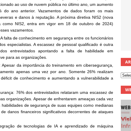
cionado ao uso de nuvem pública no último ano, um aumento
4% do ano anterior. Vazamentos de dados foram os mais
everas e danos à reputação. A próxima diretiva NIS2 (nova
da como NIS2, entra em vigor em 18 de outubro de 2024)
esses vazamentos.
 A falta de conhecimento em segurança entre os funcionários
 dos especialistas. A escassez de pessoal qualificado é outra
os entrevistados apontando a falta de habilidade em
ve para as organizações.
AR
o: Apesar da importância do treinamento em cibersegurança,
inamento apenas uma vez por ano. Somente 26% realizam
 déficit de conhecimento e aumentando a vulnerabilidade a
WE
gurança: 76% dos entrevistados relataram uma escassez de
uas organizações. Apesar de enfrentarem ameaças cada vez
 as habilidades de segurança de suas equipes como medianas
de danos financeiros significativos decorrentes de ataques
tegração de tecnologias de IA e aprendizado de máquina