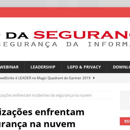
WEBINAR
LEADERSHIP
LGPD & PRIVACY
DOWNL
owdStrike é LEADER no Magic Quadrant do Gartner 2019
izações enfrentam incidentes de segurança na nuvem
rica Latina é a segunda região mais exposta a ciberameaças
ÍCIAS
izações enfrentam
amplia desafio de segurança e governança nas redes corporativas
gurança na nuvem
RS