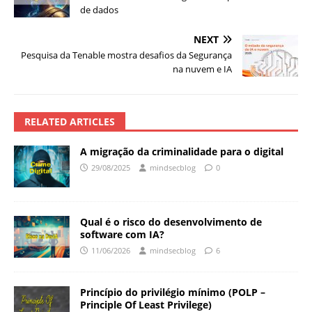
de dados
NEXT
Pesquisa da Tenable mostra desafios da Segurança
na nuvem e IA
RELATED ARTICLES
A migração da criminalidade para o digital
29/08/2025
mindsecblog
0
Qual é o risco do desenvolvimento de
software com IA?
11/06/2026
mindsecblog
6
Princípio do privilégio mínimo (POLP –
Principle Of Least Privilege)