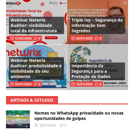
Webinar Netwrix
Triple Ivy – Segurança da
Auditor: visibilidade
Informação Sem
total da infraestrutura
Segredos
13/02/2026
0
28/07/2025
0
Webinar Netwrix
Auditor: produtividade e
Importância da
visibilidade do seu
Segurança para a
ambiente
Proteção de Dados
25/07/2025
0
16/01/2025
0
ARTIGOS & ESTUDOS
Nomes no WhatsApp privacidade ou novas
oportunidades de golpes
30/07/2026
0