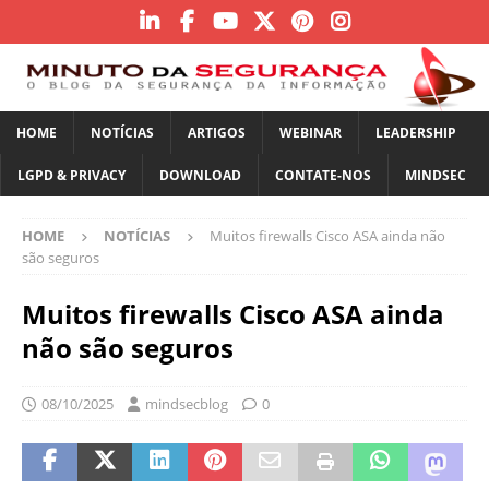
HOME
NOTÍCIAS
ARTIGOS
WEBINAR
LEADERSHIP
LGPD & PRIVACY
DOWNLOAD
CONTATE-NOS
MINDSEC
HOME
NOTÍCIAS
Muitos firewalls Cisco ASA ainda não
são seguros
Muitos firewalls Cisco ASA ainda
não são seguros
08/10/2025
mindsecblog
0