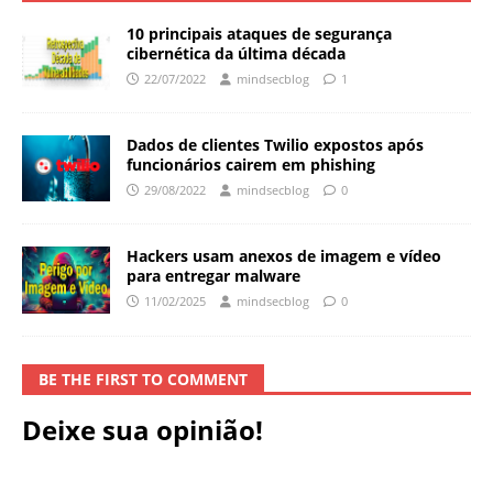
10 principais ataques de segurança
cibernética da última década
22/07/2022
mindsecblog
1
Dados de clientes Twilio expostos após
funcionários cairem em phishing
29/08/2022
mindsecblog
0
Hackers usam anexos de imagem e vídeo
para entregar malware
11/02/2025
mindsecblog
0
BE THE FIRST TO COMMENT
Deixe sua opinião!