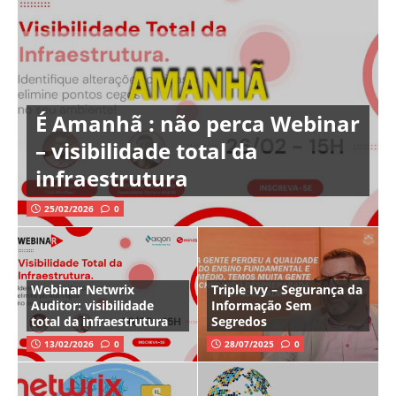
É Amanhã : não perca Webinar
– visibilidade total da
infraestrutura
25/02/2026
0
Webinar Netwrix
Triple Ivy – Segurança da
Auditor: visibilidade
Informação Sem
total da infraestrutura
Segredos
13/02/2026
0
28/07/2025
0