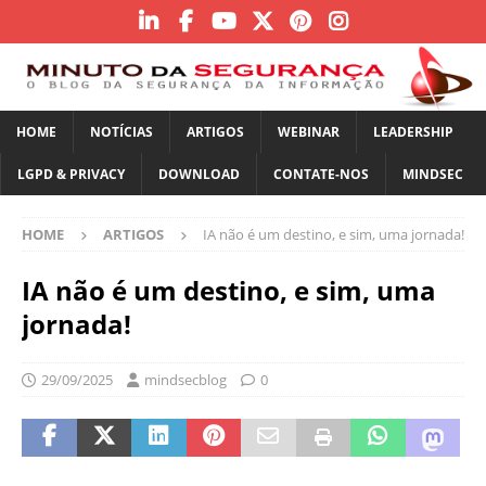
HOME
NOTÍCIAS
ARTIGOS
WEBINAR
LEADERSHIP
LGPD & PRIVACY
DOWNLOAD
CONTATE-NOS
MINDSEC
HOME
ARTIGOS
IA não é um destino, e sim, uma jornada!
IA não é um destino, e sim, uma
jornada!
29/09/2025
mindsecblog
0