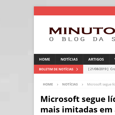
HOME
NOTÍCIAS
ARTIGOS
[ 21/08/2019 ]
Cr
BOLETIM DE NOTÍCIAS
ARTIGOS
HOME
NOTÍCIAS
Microsoft segue l
[ 30/07/2026 ]
Ch
[ 30/07/2026 ]
No
Microsoft segue l
ARTIGOS
mais imitadas em 
[ 30/07/2026 ]
Dee