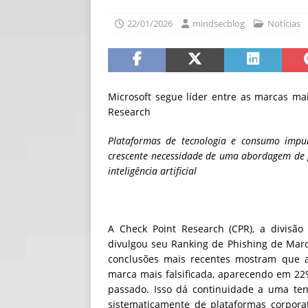
[ 30/07/2026 ]
O i
22/01/2026
mindsecblog
Notícias
[ 30/07/2026 ]
Go
Microsoft segue líder entre as marcas ma
Research
Plataformas de tecnologia e consumo impul
crescente necessidade de uma abordagem de 
inteligência artificial
A Check Point Research (CPR), a divisã
divulgou seu Ranking de Phishing de Marc
conclusões mais recentes mostram que a
marca mais falsificada, aparecendo em 22%
passado. Isso dá continuidade a uma ten
sistematicamente de plataformas corpora