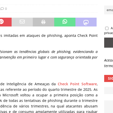
ncidente da OpenAI e o fim da nossa zona de conforto
ARTIGOS
0
lpes com QR Code entram em nova fase
NOTÍCIAS
A
priva
is imitadas em ataques de phishing, aponta Check Point
sionam as tendências globais de phishing, evidenciando a
prevenção em primeiro lugar e com segurança orientada por
Acess
termo
SI
o de Inteligência de Ameaças da
Check Point Software
,
as referente ao período do quarto trimestre de 2025. As
 Microsoft voltou a ocupar a primeira posição como a
 de todas as tentativas de phishing durante o trimestre
dência de vários trimestres, na qual atacantes abusam
tivas e de consumo amplamente utilizadas para roubar