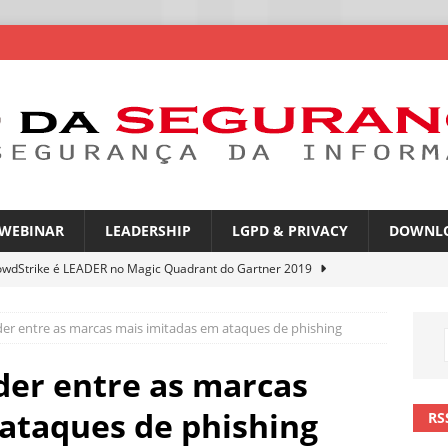
WEBINAR
LEADERSHIP
LGPD & PRIVACY
DOWNL
owdStrike é LEADER no Magic Quadrant do Gartner 2019
íder entre as marcas mais imitadas em ataques de phishing
atGPT entra na mira de campanhas de phishing
NOTÍCIAS
mes no WhatsApp privacidade ou novas oportunidades de golpes
íder entre as marcas
ataques de phishing
RS
pfakes já enganam 90% dos brasileiros no trabalho
NOTÍCIAS