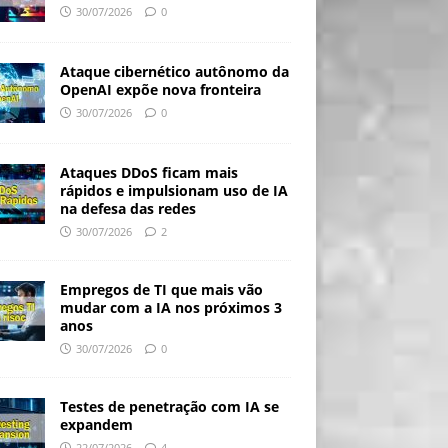
30/07/2026
0
Ataque cibernético autônomo da
OpenAI expõe nova fronteira
30/07/2026
0
Ataques DDoS ficam mais
rápidos e impulsionam uso de IA
na defesa das redes
30/07/2026
2
Empregos de TI que mais vão
mudar com a IA nos próximos 3
anos
30/07/2026
0
Testes de penetração com IA se
expandem
22/07/2026
4