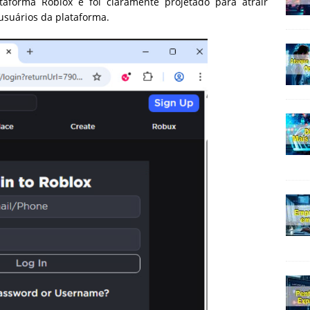
aforma Roblox e foi claramente projetado para atrair
usuários da plataforma.