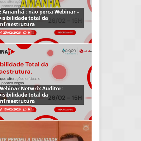
É Amanhã : não perca Webinar –
visibilidade total da
infraestrutura
25/02/2026
0
Webinar Netwrix Auditor:
visibilidade total da
infraestrutura
13/02/2026
0