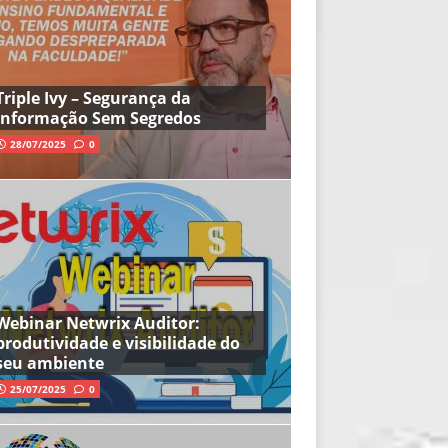
Triple Ivy – Segurança da
Informação Sem Segredos
28/07/2025
0
Webinar Netwrix Auditor:
produtividade e visibilidade do
seu ambiente
25/07/2025
0