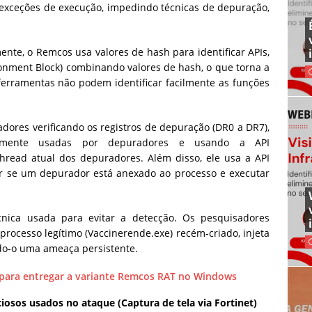
 exceções de execução, impedindo técnicas de depuração,
te, o Remcos usa valores de hash para identificar APIs,
onment Block) combinando valores de hash, o que torna a
 ferramentas não podem identificar facilmente as funções
ores verificando os registros de depuração (DR0 a DR7),
mente usadas por depuradores e usando a API
thread atual dos depuradores. Além disso, ele usa a API
ar se um depurador está anexado ao processo e executar
nica usada para evitar a detecção. Os pesquisadores
ocesso legítimo (Vaccinerende.exe) recém-criado, injeta
do-o uma ameaça persistente.
iosos usados no ataque (Captura de tela via Fortinet)