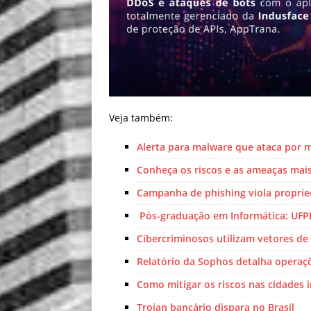
Veja também:
Alerta para malware que ataca por m
Conheça os riscos e as ameaças mais
Campanha de phishing viola proprie
Pós-graduação em Informática: UFP
Cibercriminosos utilizam vetores de
Relatório da Sophos detalha operaç
Como mitigar os riscos nas cidades i
Trojan bancário dispara no Brasil