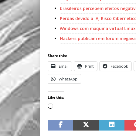
brasileiros percebem efeitos negati
Perdas devido à IA, Risco Cibernétic
Windows com máquina virtual Linux 
Hackers publicam em fórum megavaz
Share this:
Email
Print
Facebook
WhatsApp
Like this: