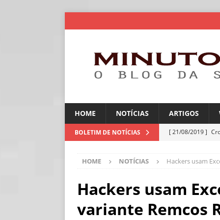
HOME
NOTÍCIAS
ARTIGOS
[ 21/08/2019 ]
Cr
BOLETIM DE NOTÍCIAS
ARTIGOS
HOME
NOTÍCIAS
Hackers usam Exce
[ 06/08/2026 ]
Amé
industriais
NOT
Hackers usam Exce
[ 06/08/2026 ]
IA 
variante Remcos 
NOTÍCIAS