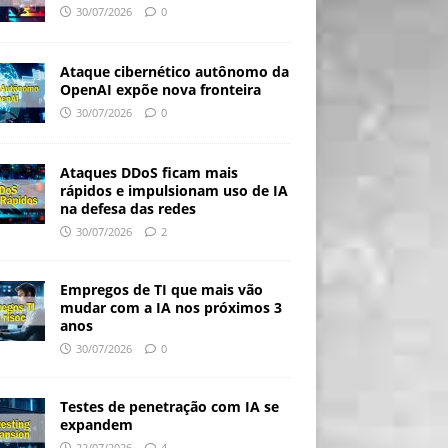
30/07/2026
0
Ataque cibernético autônomo da
OpenAI expõe nova fronteira
30/07/2026
0
Ataques DDoS ficam mais
rápidos e impulsionam uso de IA
na defesa das redes
30/07/2026
2
Empregos de TI que mais vão
mudar com a IA nos próximos 3
anos
30/07/2026
0
Testes de penetração com IA se
expandem
22/07/2026
4