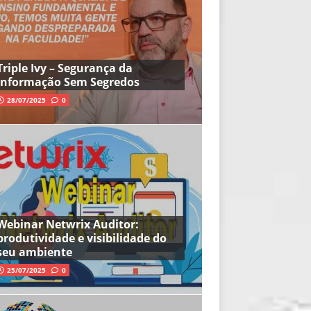
Triple Ivy – Segurança da
Informação Sem Segredos
28/07/2025
0
Webinar Netwrix Auditor:
produtividade e visibilidade do
seu ambiente
25/07/2025
0