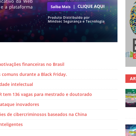
otivações financeiras no Brasil
 comuns durante a Black Friday.
AR
dade intelectual
R tem 136 vagas para mestrado e doutorado
 ataque inovadores
ões de cibercriminosos baseados na China
nteligentes