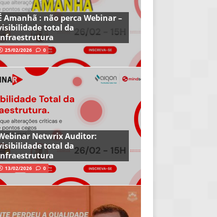
É Amanhã : não perca Webinar –
visibilidade total da
infraestrutura
25/02/2026
0
Webinar Netwrix Auditor:
visibilidade total da
infraestrutura
13/02/2026
0