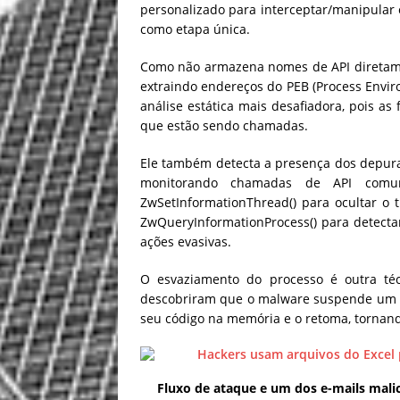
personalizado para interceptar/manipular
como etapa única.
Como não armazena nomes de API diretamen
extraindo endereços do PEB (Process Envir
análise estática mais desafiadora, pois as
que estão sendo chamadas.
Ele também detecta a presença dos depurad
monitorando chamadas de API comu
ZwSetInformationThread() para ocultar o 
ZwQueryInformationProcess() para detect
ações evasivas.
O esvaziamento do processo é outra téc
descobriram que o malware suspende um pr
seu código na memória e o retoma, tornan
Fluxo de ataque e um dos e-mails malic