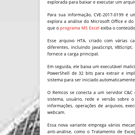
explorada para baixar e executar um arquiv
Para sua informação, CVE-2017-0199 é u
explora a análise do Microsoft Office e d
que o
programa MS Excel
exiba o conteúdo
Esse arquivo HTA, criado com várias c
diferentes, incluindo JavaScript, VBScrip
fornece a carga principal.
Em seguida, ele baixa um executável malici
PowerShell de 32 bits para extrair e im
sistema para ser iniciado automaticamente 
O Remcos se conecta a um servidor C&C e
sistema, usuário, rede e versão sobre 
informações, operações de arquivos, exec
webcam.
Essa nova variante emprega vários mecan
anti-análise, como o Tratamento de Exce