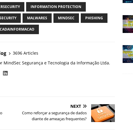
ERSECURITY
INFORMATION PROTECTION
SECURITY
MALWARES
MINDSEC
PHISHING
CADAINFORMACAO
log
3696 Articles
or MindSec Segurança e Tecnologia da Informação Ltda.
NEXT
no
Como reforçar a segurança de dados
diante de ameaças frequentes?