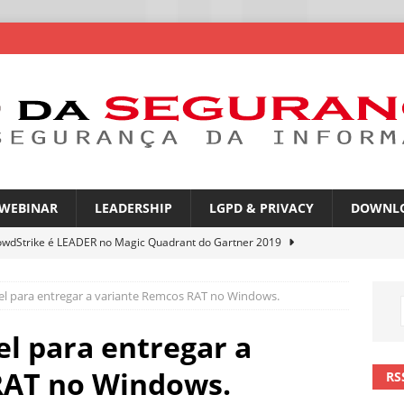
WEBINAR
LEADERSHIP
LGPD & PRIVACY
DOWNL
owdStrike é LEADER no Magic Quadrant do Gartner 2019
l para entregar a variante Remcos RAT no Windows.
rica Latina é a segunda região mais exposta a ciberameaças
ÍCIAS
l para entregar a
amplia desafio de segurança e governança nas redes corporativas
RAT no Windows.
RS