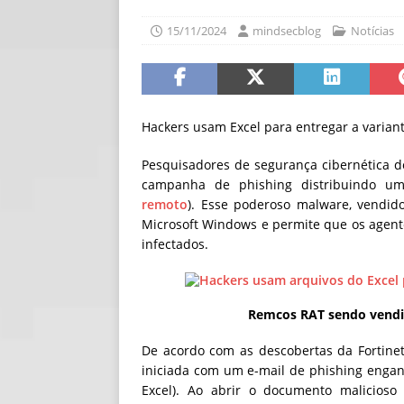
[ 06/08/2026 ]
Fal
15/11/2024
mindsecblog
Notícias
NOTÍCIAS
[ 06/08/2026 ]
Sem
[ 06/08/2026 ]
IA 
Hackers usam Excel para entregar a varia
Pesquisadores de segurança cibernética d
campanha de phishing distribuindo u
remoto
). Esse poderoso malware, vendid
Microsoft Windows e permite que os agen
infectados.
Remcos RAT sendo vendido
De acordo com as descobertas da Fortine
iniciada com um e-mail de phishing engan
Excel). Ao abrir o documento malicioso