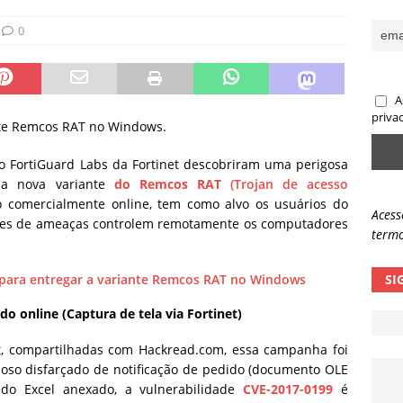
sas promessas de emprego na Meta, Disney, Coca-Cola e Spotify
0
 guardrails, a autonomia da IA se torna um risco
NOTÍCIAS
A
eleva taxa de sucesso de phishing para 54%
NOTÍCIAS
priva
nte Remcos RAT no Windows.
o FortiGuard Labs da Fortinet descobriram uma perigosa
ma nova variante
do Remcos RAT
(Trojan de acesso
o comercialmente online, tem como alvo os usuários do
Acess
tes de ameaças controlem remotamente os computadores
termo
SI
 online (Captura de tela via Fortinet)
t, compartilhadas com Hackread.com, essa campanha foi
oso disfarçado de notificação de pedido (documento OLE
 do Excel anexado, a vulnerabilidade
CVE-2017-0199
é