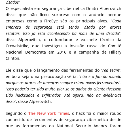
visados
“
O especialista em segurança cibernética Dmitri Alperovitch
disse que não ficou surpreso com o anúncio porque
empresas como a FireEye são os principais alvos. “
Cada
empresa de segurança está sendo visada por atores
estatais. Isso já está acontecendo há mais de uma década
”,
disse Alperovitch, o co-fundador e ex-chefe técnico da
Crowdstrike, que investigou a invasão russa do Comitê
Nacional Democrata em 2016 e a campanha de Hillary
Clinton.
Ele disse que o lançamento das ferramentas do “
red team
”,
embora seja uma preocupação séria, “
não é o fim do mundo
porque os atores de ameaças sempre criam novas ferramentas
”.
“
Isso poderia ter sido muito pior se os dados do cliente tivessem
sido hackeados e exfiltrados. Até agora, não há evidências
disso
”, disse Alperovitch.
Segundo o
The New York Times
, o hack foi o maior roubo
conhecido de ferramentas de segurança cibernética desde
que as ferramentas da National Security Agency foram