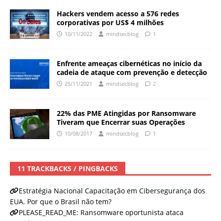
Hackers vendem acesso a 576 redes
corporativas por US$ 4 milhões
10/11/2022
mindsecblog
1
Enfrente ameaças cibernéticas no início da
cadeia de ataque com prevenção e detecção
25/11/2021
mindsecblog
2
22% das PME Atingidas por Ransomware
Tiveram que Encerrar suas Operações
10/08/2017
mindsecblog
1
11 TRACKBACKS / PINGBACKS
Estratégia Nacional Capacitação em Cibersegurança dos
EUA. Por que o Brasil não tem?
PLEASE_READ_ME: Ransomware oportunista ataca