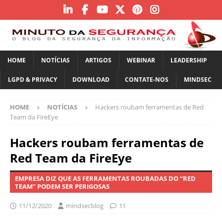
HOME
NOTÍCIAS
ARTIGOS
WEBINAR
LEADERSHIP
LGPD & PRIVACY
DOWNLOAD
CONTATE-NOS
MINDSEC
HOME
NOTÍCIAS
Hackers roubam ferramentas de Red
Team da FireEye
Hackers roubam ferramentas de
Red Team da FireEye
EMPRESA DIZ QUE AS FERRAMENTAS ROUBADAS DO “RED
TEAM” PODEM SER PERIGOSAS
11/12/2020
mindsecblog
11