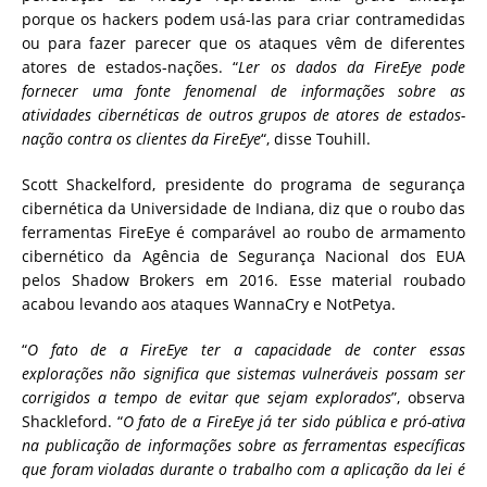
porque os hackers podem usá-las para criar contramedidas
ou para fazer parecer que os ataques vêm de diferentes
atores de estados-nações. “
Ler os dados da FireEye pode
fornecer uma fonte fenomenal de informações sobre as
atividades cibernéticas de outros grupos de atores de estados-
nação contra os clientes da FireEye
“, disse Touhill.
Scott Shackelford, presidente do programa de segurança
cibernética da Universidade de Indiana, diz que o roubo das
ferramentas FireEye é comparável ao roubo de armamento
cibernético da Agência de Segurança Nacional dos EUA
pelos Shadow Brokers em 2016. Esse material roubado
acabou levando aos ataques WannaCry e NotPetya.
“
O fato de a FireEye ter a capacidade de conter essas
explorações não significa que sistemas vulneráveis ​​possam ser
corrigidos a tempo de evitar que sejam explorados
”, observa
Shackleford. “
O fato de a FireEye já ter sido pública e pró-ativa
na publicação de informações sobre as ferramentas específicas
que foram violadas durante o trabalho com a aplicação da lei é