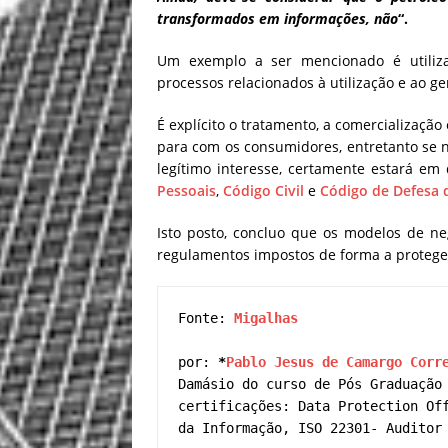
transformados em informações, não
“.
Um exemplo a ser mencionado é utiliz
processos relacionados à utilização e ao 
É explícito o tratamento, a comercializaçã
para com os consumidores, entretanto se 
legítimo interesse, certamente estará e
Pessoais
,
Código Civil
e
Código de Defesa
Isto posto, concluo que os modelos de neg
regulamentos impostos de forma a proteger
Fonte: 
Migalhas 
por: 
*
Pablo Jesus de Camargo Corr
Damásio do curso de Pós Graduação 
certificações: Data Protection Off
da Informação, ISO 22301- Auditor