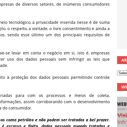
mpresas de diversos setores, de inúmeros consumidores
io tecnológico, a privacidade inserida nesse é de suma
lo, o respeito, a vontade, o livre consentimento e ainda a
uos, sendo esse último um dos principais requisitos de
-se levar em conta o negócio em si, isto é, empresas
r uso dos dados pessoais sem infringir as leis que
AR
dade.
ito à proteção dos dados pessoais permitindo controle
WE
criadas para com os processos e meios de coleta,
formações, assim corroborando com o desenvolvimento
sa do consumidor.
sos como petróleo e não podem ser tratados a bel prazer.
o é escasso e finito, dados pessoais quando tratados e