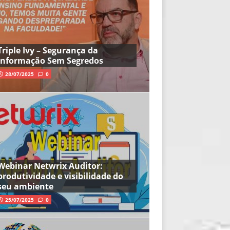
Triple Ivy – Segurança da
Informação Sem Segredos
28/07/2025
0
Webinar Netwrix Auditor:
produtividade e visibilidade do
seu ambiente
25/07/2025
0