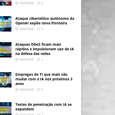
30/07/2026
0
Ataque cibernético autônomo da
OpenAI expõe nova fronteira
30/07/2026
0
Ataques DDoS ficam mais
rápidos e impulsionam uso de IA
na defesa das redes
30/07/2026
2
Empregos de TI que mais vão
mudar com a IA nos próximos 3
anos
30/07/2026
0
Testes de penetração com IA se
expandem
22/07/2026
4