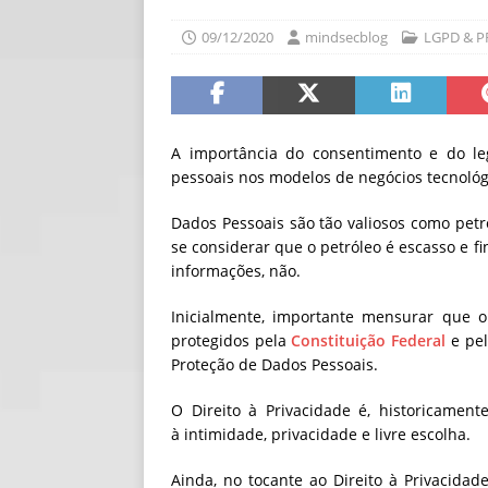
[ 30/07/2026 ]
O i
09/12/2020
mindsecblog
LGPD & P
[ 30/07/2026 ]
Go
A importância do consentimento e do le
pessoais nos modelos de negócios tecnológ
Dados Pessoais são tão valiosos como petr
se considerar que o petróleo é escasso e f
informações, não.
Inicialmente, importante mensurar que o
protegidos pela
Constituição Federal
e pel
Proteção de Dados Pessoais.
O Direito à Privacidade é, historicament
à intimidade, privacidade e livre escolha.
Ainda, no tocante ao Direito à Privacidade