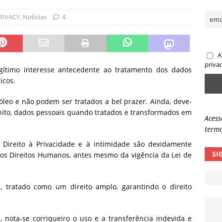
ncidente da OpenAI e o fim da nossa zona de conforto
ARTIGOS
RIVACY
,
Notícias
4
lpes com QR Code entram em nova fase
NOTÍCIAS
A
priva
gítimo interesse antecedente ao tratamento dos dados
icos.
óleo e não podem ser tratados a bel prazer. Ainda, deve-
inito, dados pessoais quando tratados e transformados em
Acess
termo
 Direito à Privacidade e à intimidade são devidamente
SI
os Direitos Humanos, antes mesmo da vigência da Lei de
e, tratado como um direito amplo, garantindo o direito
, nota-se corriqueiro o uso e a transferência indevida e