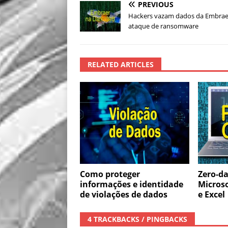
PREVIOUS
Hackers vazam dados da Embrae
ataque de ransomware
RELATED ARTICLES
Como proteger
Zero-da
informações e identidade
Microso
de violações de dados
e Excel
4 TRACKBACKS / PINGBACKS