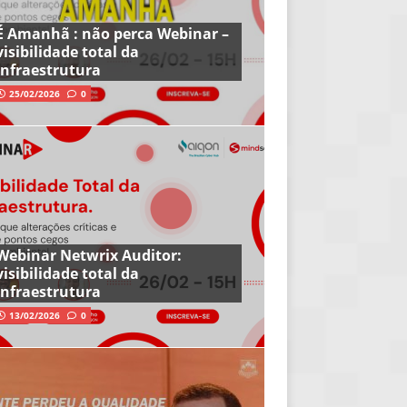
É Amanhã : não perca Webinar –
visibilidade total da
infraestrutura
25/02/2026
0
Webinar Netwrix Auditor:
visibilidade total da
infraestrutura
13/02/2026
0