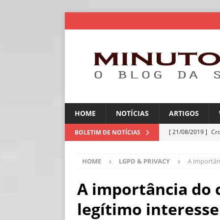
HOME
NOTÍCIAS
ARTIGOS
[ 21/08/2019 ]
Cr
BOLETIM DE NOTÍCIAS
ARTIGOS
HOME
LGPD & PRIVACY
A importân
[ 30/07/2026 ]
Ch
[ 30/07/2026 ]
No
A importância do 
ARTIGOS
legítimo interesse
[ 30/07/2026 ]
Dee