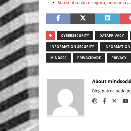
Sua senha não é segura, nem uma au
CYBERSECURITY
DATAPRIVACY
INFORMATION SECURITY
INFORMATION
MINDSEC
PRIVACIDADE
PRIVACY
About mindsecb
Blog patrocinado p