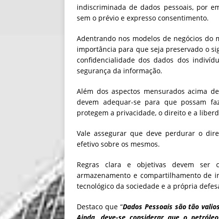
indiscriminada de dados pessoais, por e
sem o prévio e expresso consentimento.
Adentrando nos modelos de negócios do me
importância para que seja preservado o sigi
confidencialidade dos dados dos indivíd
segurança da informação.
Além dos aspectos mensurados acima deve
devem adequar-se para que possam faze
protegem a privacidade, o direito e a liber
Vale assegurar que deve perdurar o dire
efetivo sobre os mesmos.
Regras clara e objetivas devem ser 
armazenamento e compartilhamento de in
tecnológico da sociedade e a própria defe
Destaco que “
Dados Pessoais são tão valio
Ainda, deve-se considerar que o petróle