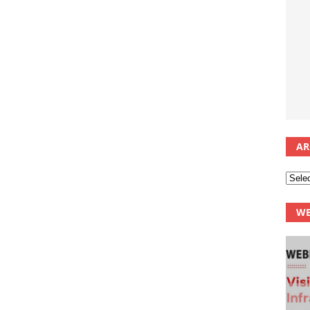
AR
WE