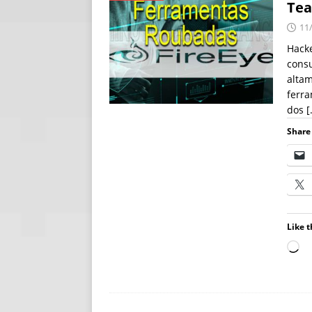
Tea
[ 06/08/2026 ]
Fal
11
NOTÍCIAS
Hack
consu
[ 06/08/2026 ]
Sem
altam
[ 06/08/2026 ]
IA 
ferr
dos
[
Share 
Like t