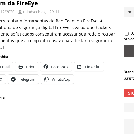
m da FireEye
sas promessas de emprego na Meta, Disney, Coca-Cola e Spotify
/12/2020
mindsecblog
11
ers roubam ferramentas de Red Team da FireEye. A
ltoria de segurança digital FireEye revelou que hackers
 guardrails, a autonomia da IA se torna um risco
NOTÍCIAS
A
ente sofisticados conseguiram acessar sua rede e roubar
eleva taxa de sucesso de phishing para 54%
NOTÍCIAS
priva
amentas que a companhia usava para testar a segurança
…]
this:
Email
Print
Facebook
LinkedIn
Acess
termo
X
Telegram
WhatsApp
SI
his: