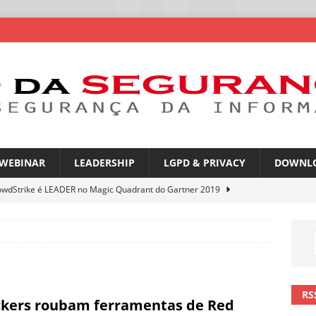
WEBINAR
LEADERSHIP
LGPD & PRIVACY
DOWNL
owdStrike é LEADER no Magic Quadrant do Gartner 2019
rica Latina é a segunda região mais exposta a ciberameaças
ÍCIAS
amplia desafio de segurança e governança nas redes corporativas
RS
kers roubam ferramentas de Red