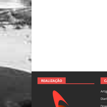
REALIZAÇÃO
C
Arti
Diar
Dow