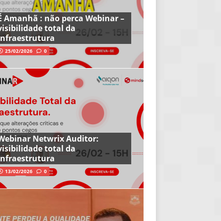
É Amanhã : não perca Webinar –
visibilidade total da
infraestrutura
25/02/2026
0
Webinar Netwrix Auditor:
visibilidade total da
infraestrutura
13/02/2026
0