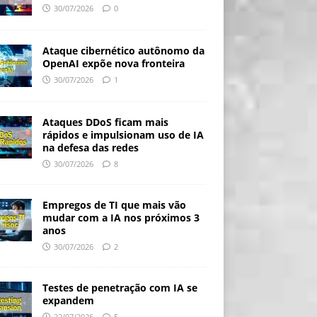
30/07/2026
0
Ataque cibernético autônomo da
OpenAI expõe nova fronteira
30/07/2026
1
Ataques DDoS ficam mais
rápidos e impulsionam uso de IA
na defesa das redes
30/07/2026
8
Empregos de TI que mais vão
mudar com a IA nos próximos 3
anos
30/07/2026
2
Testes de penetração com IA se
expandem
22/07/2026
5