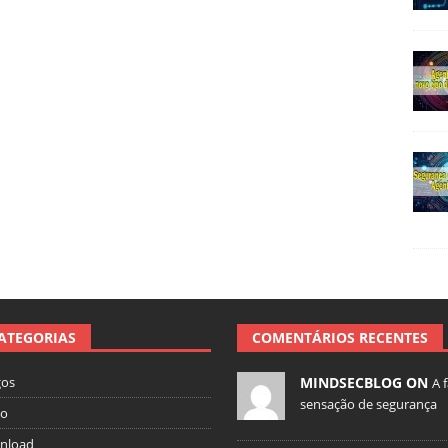
ATEGORIAS
COMENTÁRIOS RECENTES
gos
MINDSECBLOG ON
A 
sensação de segurança
io
nload