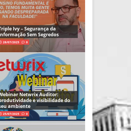
Triple Ivy – Segurança da
Informação Sem Segredos
28/07/2025
0
Webinar Netwrix Auditor:
produtividade e visibilidade do
seu ambiente
25/07/2025
0