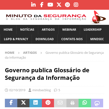
HOME
NOTÍCIAS
ARTIGOS
WEBINAR
LEADERSHIP
LGPD & PRIVACY
DOWNLOAD
CONTATE-NOS
MINDSEC
HOME
ARTIGOS
Governo publica Glossário de Segurança
da Informação
Governo publica Glossário de
Segurança da Informação
02/10/2019
mindsecblog
5