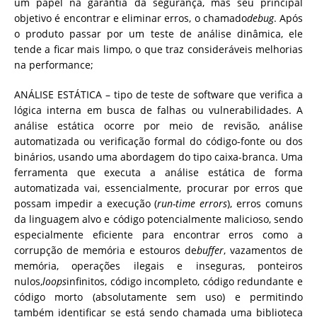
um papel na garantia da segurança, mas seu principal
objetivo é encontrar e eliminar erros, o chamado
debug
. Após
o produto passar por um teste de análise dinâmica, ele
tende a ficar mais limpo, o que traz consideráveis melhorias
na performance;
ANÁLISE ESTÁTICA – tipo de teste de software que verifica a
lógica interna em busca de falhas ou vulnerabilidades. A
análise estática ocorre por meio de revisão, análise
automatizada ou verificação formal do código-fonte ou dos
binários, usando uma abordagem do tipo caixa-branca. Uma
ferramenta que executa a análise estática de forma
automatizada vai, essencialmente, procurar por erros que
possam impedir a execução (
run-time errors
), erros comuns
da linguagem alvo e código potencialmente malicioso, sendo
especialmente eficiente para encontrar erros como a
corrupção de memória e estouros de
buffer
, vazamentos de
memória, operações ilegais e inseguras, ponteiros
nulos,
loops
infinitos, código incompleto, código redundante e
código morto (absolutamente sem uso) e permitindo
também identificar se está sendo chamada uma biblioteca