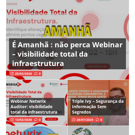
É Amanhã : não perca Webinar
– visibilidade total da
infraestrutura
25/02/2026
0
Webinar Netwrix
Triple Ivy – Segurança da
Auditor: visibilidade
Informação Sem
total da infraestrutura
Segredos
13/02/2026
0
28/07/2025
0