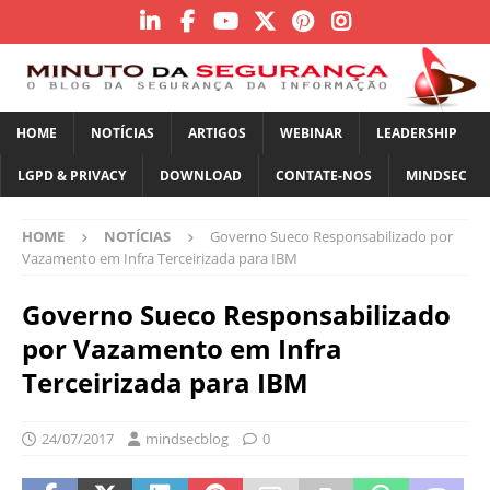
HOME
NOTÍCIAS
ARTIGOS
WEBINAR
LEADERSHIP
LGPD & PRIVACY
DOWNLOAD
CONTATE-NOS
MINDSEC
HOME
NOTÍCIAS
Governo Sueco Responsabilizado por
Vazamento em Infra Terceirizada para IBM
Governo Sueco Responsabilizado
por Vazamento em Infra
Terceirizada para IBM
24/07/2017
mindsecblog
0