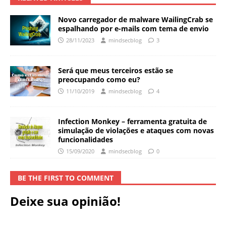
Novo carregador de malware WailingCrab se
espalhando por e-mails com tema de envio
28/11/2023
mindsecblog
3
Será que meus terceiros estão se
preocupando como eu?
11/10/2019
mindsecblog
4
Infection Monkey – ferramenta gratuita de
simulação de violações e ataques com novas
funcionalidades
15/09/2020
mindsecblog
0
BE THE FIRST TO COMMENT
Deixe sua opinião!