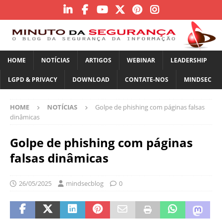
HOME
NOTÍCIAS
ARTIGOS
WEBINAR
LEADERSHIP
LGPD & PRIVACY
DOWNLOAD
CONTATE-NOS
MINDSEC
HOME
NOTÍCIAS
Golpe de phishing com páginas falsas
dinâmicas
Golpe de phishing com páginas
falsas dinâmicas
26/05/2025
mindsecblog
0