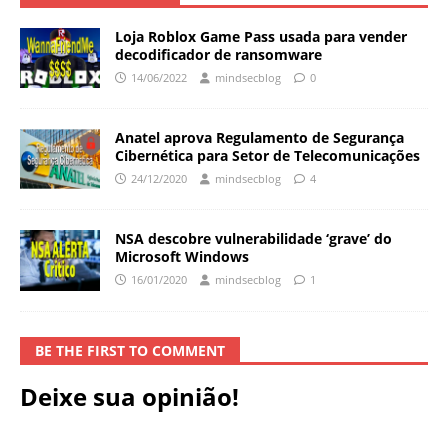
Loja Roblox Game Pass usada para vender
decodificador de ransomware
14/06/2022
mindsecblog
0
Anatel aprova Regulamento de Segurança
Cibernética para Setor de Telecomunicações
24/12/2020
mindsecblog
4
NSA descobre vulnerabilidade ‘grave’ do
Microsoft Windows
16/01/2020
mindsecblog
1
BE THE FIRST TO COMMENT
Deixe sua opinião!