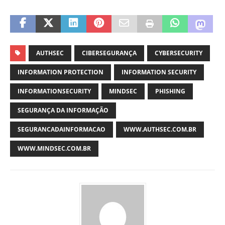
AUTHSEC
CIBERSEGURANÇA
CYBERSECURITY
INFORMATION PROTECTION
INFORMATION SECURITY
INFORMATIONSECURITY
MINDSEC
PHISHING
SEGURANÇA DA INFORMAÇÃO
SEGURANCADAINFORMACAO
WWW.AUTHSEC.COM.BR
WWW.MINDSEC.COM.BR