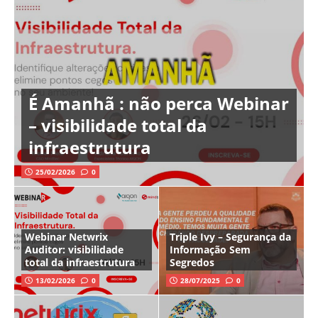
É Amanhã : não perca Webinar
– visibilidade total da
infraestrutura
25/02/2026
0
Webinar Netwrix
Triple Ivy – Segurança da
Auditor: visibilidade
Informação Sem
total da infraestrutura
Segredos
13/02/2026
0
28/07/2025
0