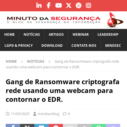
HOME
NOTÍCIAS
ARTIGOS
WEBINAR
LEADERSHIP
LGPD & PRIVACY
DOWNLOAD
CONTATE-NOS
MINDSEC
HOME
NOTÍCIAS
Gang de Ransomware criptografa rede
usando uma webcam para contornar o EDR.
Gang de Ransomware criptografa
rede usando uma webcam para
contornar o EDR.
11/03/2025
mindsecblog
0