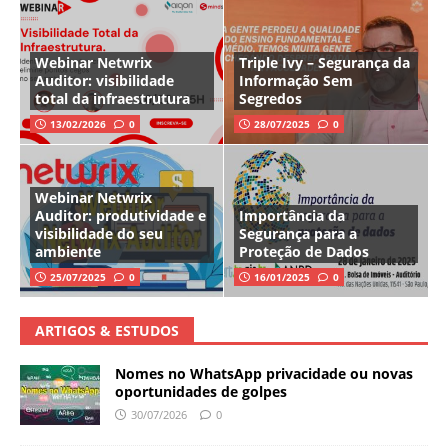
Webinar Netwrix
Triple Ivy – Segurança da
Auditor: visibilidade
Informação Sem
total da infraestrutura
Segredos
13/02/2026
0
28/07/2025
0
Webinar Netwrix
Auditor: produtividade e
Importância da
visibilidade do seu
Segurança para a
ambiente
Proteção de Dados
25/07/2025
0
16/01/2025
0
ARTIGOS & ESTUDOS
Nomes no WhatsApp privacidade ou novas
oportunidades de golpes
30/07/2026
0