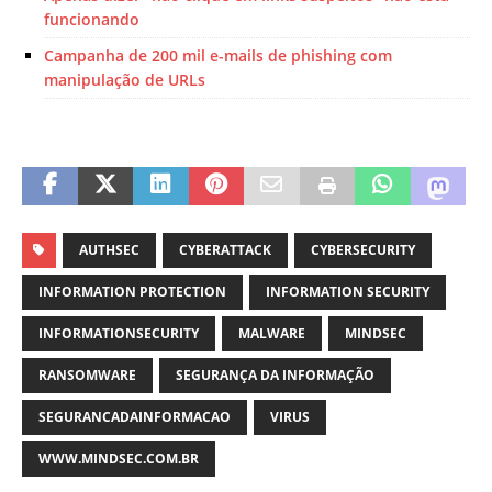
funcionando
Campanha de 200 mil e-mails de phishing com
manipulação de URLs
AUTHSEC
CYBERATTACK
CYBERSECURITY
INFORMATION PROTECTION
INFORMATION SECURITY
INFORMATIONSECURITY
MALWARE
MINDSEC
RANSOMWARE
SEGURANÇA DA INFORMAÇÃO
SEGURANCADAINFORMACAO
VIRUS
WWW.MINDSEC.COM.BR