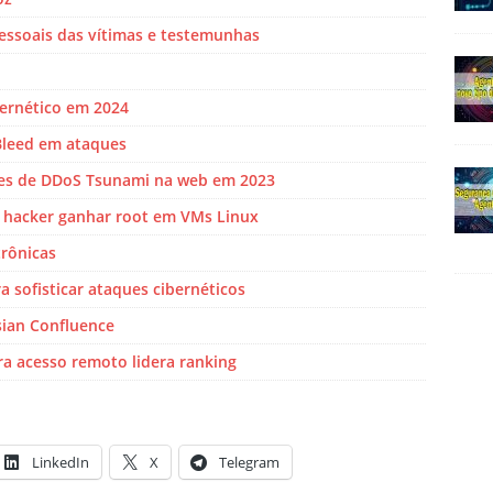
ssoais das vítimas e testemunhas
bernético em 2024
Bleed em ataques
ues de DDoS Tsunami na web em 2023
hacker ganhar root em VMs Linux
trônicas
 sofisticar ataques cibernéticos
sian Confluence
a acesso remoto lidera ranking
LinkedIn
X
Telegram