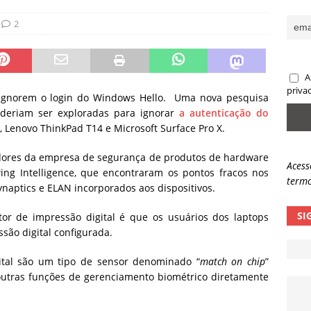
ncidente da OpenAI e o fim da nossa zona de conforto
ARTIGOS
2
lpes com QR Code entram em nova fase
NOTÍCIAS
A
priva
 ignorem o login do Windows Hello. Uma nova pesquisa
oderiam ser exploradas para ignorar
a autenticação do
, Lenovo ThinkPad T14 e Microsoft Surface Pro X.
adores da empresa de segurança de produtos de hardware
Acess
ing Intelligence, que encontraram os pontos fracos nos
termo
ynaptics e ELAN incorporados aos dispositivos.
SI
tor de impressão digital é que os usuários dos laptops
ssão digital configurada.
ital são um tipo de sensor denominado “
match on chip
”
outras funções de gerenciamento biométrico diretamente