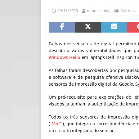
[ 30/07/2026 ]
O i
29/11/2023
mindsecblog
Notícias
[ 30/07/2026 ]
Go
Falhas nos sensores de digital permitem
descobriu várias vulnerabilidades que p
Windows Hello
em laptops Dell Inspiron 15
As falhas foram descobertas por pesquis
e software e de pesquisa ofensiva Blackw
sensores de impressão digital da Goodix, S
Um pré-requisito para explorações do lei
visados ​​já tenham a autenticação de impre
Todos os três sensores de impressão dig
(
MoC
), que integra a correspondência e 
no circuito integrado do sensor.