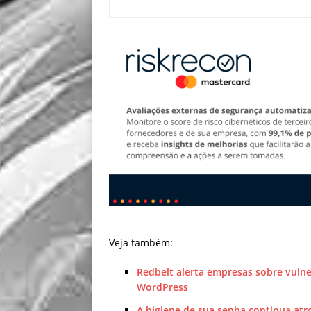
Veja também:
Redbelt alerta empresas sobre vulne
WordPress
A higiene de sua senha continua atr