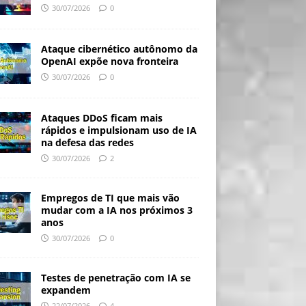
30/07/2026
0
Ataque cibernético autônomo da
OpenAI expõe nova fronteira
30/07/2026
0
Ataques DDoS ficam mais
rápidos e impulsionam uso de IA
na defesa das redes
30/07/2026
2
Empregos de TI que mais vão
mudar com a IA nos próximos 3
anos
30/07/2026
0
Testes de penetração com IA se
expandem
22/07/2026
4