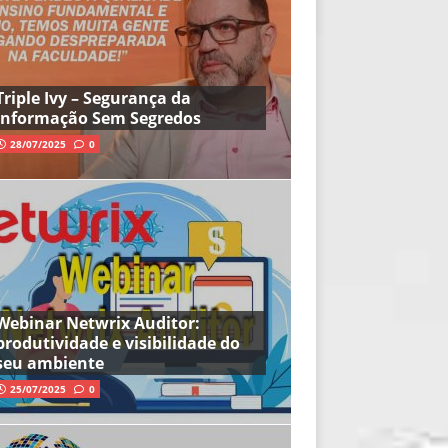
Triple Ivy – Segurança da
Informação Sem Segredos
28/07/2025
0
Webinar Netwrix Auditor:
produtividade e visibilidade do
seu ambiente
25/07/2025
0