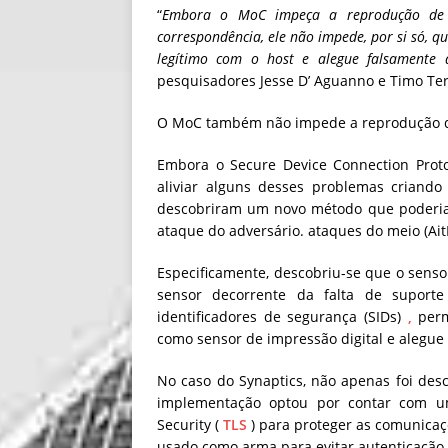
“
Embora o MoC impeça a reprodução de 
correspondência, ele não impede, por si só, q
legítimo com o host e alegue falsamente 
pesquisadores Jesse D’ Aguanno e Timo Te
O MoC também não impede a reprodução do 
Embora o Secure Device Connection Prot
aliviar alguns desses problemas criand
descobriram um novo método que poderia 
ataque do adversário. ataques do meio (Ait
Especificamente, descobriu-se que o senso
sensor decorrente da falta de suport
identificadores de segurança (SIDs)
,
perm
como sensor de impressão digital e alegue
No caso do Synaptics, não apenas foi des
implementação optou por contar com um
Security (
TLS
) para proteger as comunicaçõ
usado como arma para evitar autenticação 