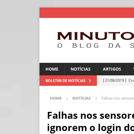
HOME
NOTÍCIAS
ARTIGOS
[ 21/08/2019 ]
Cr
BOLETIM DE NOTÍCIAS
ARTIGOS
HOME
NOTÍCIAS
Falhas nos sensor
[ 30/07/2026 ]
Ch
[ 30/07/2026 ]
No
Falhas nos sensor
ARTIGOS
ignorem o login d
[ 30/07/2026 ]
Dee