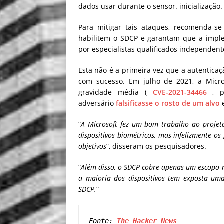
dados usar durante o sensor. inicialização.
Para mitigar tais ataques, recomenda-se
habilitem o SDCP e garantam que a imple
por especialistas qualificados independent
Esta não é a primeira vez que a autentica
com sucesso. Em julho de 2021, a Micr
gravidade média (
CVE-2021-34466
, po
adversário
falsificasse o rosto de um alvo
e
“
A Microsoft fez um bom trabalho ao projet
dispositivos biométricos, mas infelizmente os
objetivos
”, disseram os pesquisadores.
“
Além disso, o SDCP cobre apenas um escopo m
a maioria dos dispositivos tem exposta uma
SDCP.
“
Fonte: 
The Hacker News