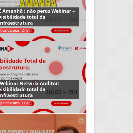
É Amanhã : não perca Webinar –
visibilidade total da
infraestrutura
25/02/2026
0
Webinar Netwrix Auditor:
visibilidade total da
infraestrutura
13/02/2026
0