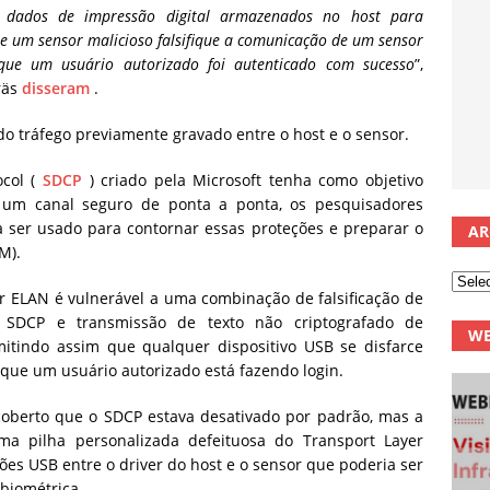
dados de impressão digital armazenados no host para
ue um sensor malicioso falsifique a comunicação de um sensor
que um usuário autorizado foi autenticado com sucesso
”,
räs
disseram
.
tráfego previamente gravado entre o host e o sensor.
ocol (
SDCP
) criado pela Microsoft tenha como objetivo
o um canal seguro de ponta a ponta, os pesquisadores
ser usado para contornar essas proteções e preparar o
AR
M).
r ELAN é vulnerável a uma combinação de falsificação de
e SDCP e transmissão de texto não criptografado de
WE
itindo assim que qualquer dispositivo USB se disfarce
 que um usuário autorizado está fazendo login.
coberto que o SDCP estava desativado por padrão, mas a
a pilha personalizada defeituosa do Transport Layer
es USB entre o driver do host e o sensor que poderia ser
biométrica.