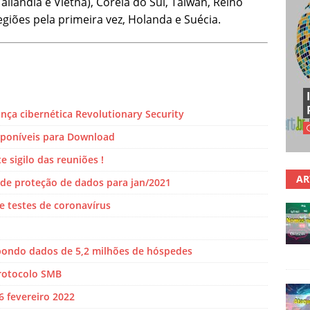
 Tailândia e Vietnã), Coréia do Sul, Taiwan, Reino
giões pela primeira vez, Holanda e Suécia.
nça cibernética Revolutionary Security
sponíveis para Download
sigilo das reuniões !
AR
i de proteção de dados para jan/2021
e testes de coronavírus
xpondo dados de 5,2 milhões de hóspedes
protocolo SMB
6 fevereiro 2022