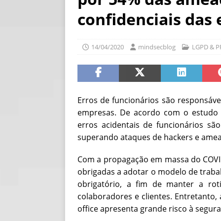
[ 06/08/2026 ]
Fal
confidenciais das
NOTÍCIAS
[ 06/08/2026 ]
Sem
14/04/2020
mindsecblog
LGPD & P
[ 06/08/2026 ]
IA 
Erros de funcionários são responsáve
empresas.
De acordo com o estudo r
erros acidentais de funcionários sã
superando ataques de hackers e amea
Com a propagação em massa do COVI
obrigadas a adotar o modelo de traba
obrigatório, a fim de manter a ro
colaboradores e clientes. Entretanto,
office apresenta grande risco à segur