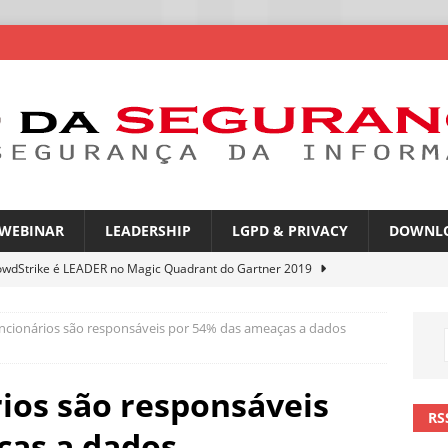
WEBINAR
LEADERSHIP
LGPD & PRIVACY
DOWNL
owdStrike é LEADER no Magic Quadrant do Gartner 2019
uncionários são responsáveis por 54% das ameaças a dados
rica Latina é a segunda região mais exposta a ciberameaças
ÍCIAS
rios são responsáveis
amplia desafio de segurança e governança nas redes corporativas
RS
ças a dados