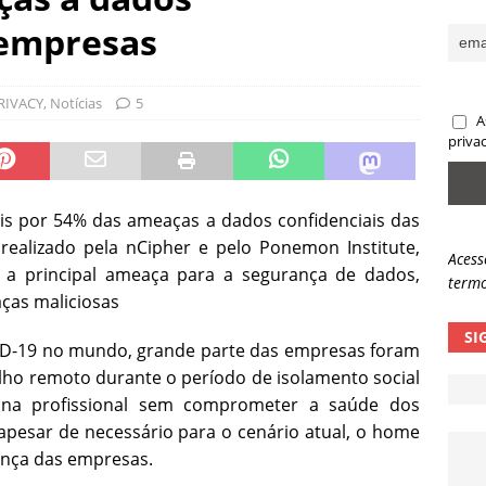
sas promessas de emprego na Meta, Disney, Coca-Cola e Spotify
 empresas
 guardrails, a autonomia da IA se torna um risco
NOTÍCIAS
RIVACY
,
Notícias
5
A
eleva taxa de sucesso de phishing para 54%
NOTÍCIAS
priva
is por 54% das ameaças a dados confidenciais das
ealizado pela nCipher e pelo Ponemon Institute,
Acess
o a principal ameaça para a segurança de dados,
termo
ças maliciosas
SI
D-19 no mundo, grande parte das empresas foram
lho remoto durante o período de isolamento social
tina profissional sem comprometer a saúde dos
 apesar de necessário para o cenário atual, o home
ança das empresas.