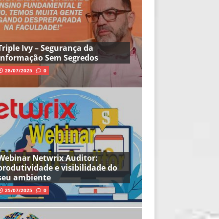
Triple Ivy – Segurança da
Informação Sem Segredos
28/07/2025
0
Webinar Netwrix Auditor:
produtividade e visibilidade do
seu ambiente
25/07/2025
0