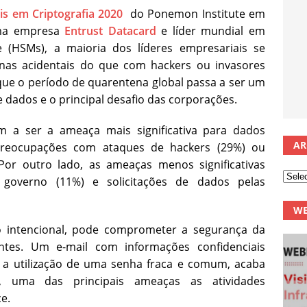
is em Criptografia 2020
do Ponemon Institute em
ma empresa
Entrust Datacard
e líder mundial em
(HSMs), a maioria dos líderes empresariais se
as acidentais do que com hackers ou invasores
que o período de quarentena global passa a ser um
e dados e o principal desafio das corporações.
m a ser a ameaça mais significativa para dados
AR
preocupações com ataques de hackers (29%) ou
Por outro lado, as ameaças menos significativas
governo (11%) e solicitações de dados pelas
WE
o intencional, pode comprometer a segurança da
ntes. Um e-mail com informações confidenciais
 a utilização de uma senha fraca e comum, acaba
s, uma das principais ameaças as atividades
e.