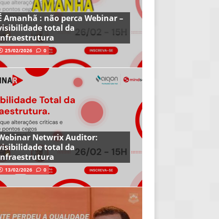
É Amanhã : não perca Webinar –
visibilidade total da
infraestrutura
25/02/2026
0
Webinar Netwrix Auditor:
visibilidade total da
infraestrutura
13/02/2026
0