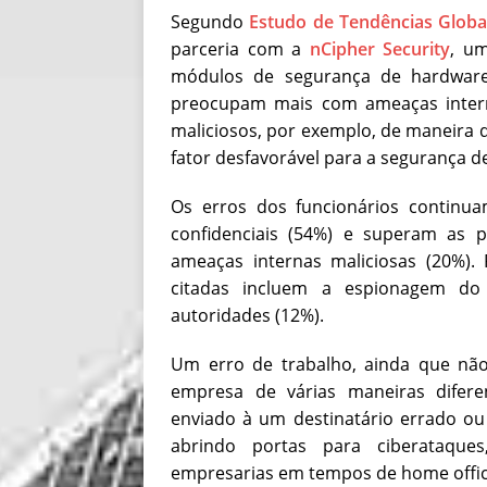
Segundo
Estudo de Tendências Globa
parceria com a
nCipher Security
, u
módulos de segurança de hardware 
preocupam mais com ameaças intern
maliciosos, por exemplo, de maneira 
fator desfavorável para a segurança d
Os erros dos funcionários continua
confidenciais (54%) e superam as 
ameaças internas maliciosas (20%). 
citadas incluem a espionagem do 
autoridades (12%).
Um erro de trabalho, ainda que nã
empresa de várias maneiras difere
enviado à um destinatário errado ou
abrindo portas para ciberataque
empresarias em tempos de home offic