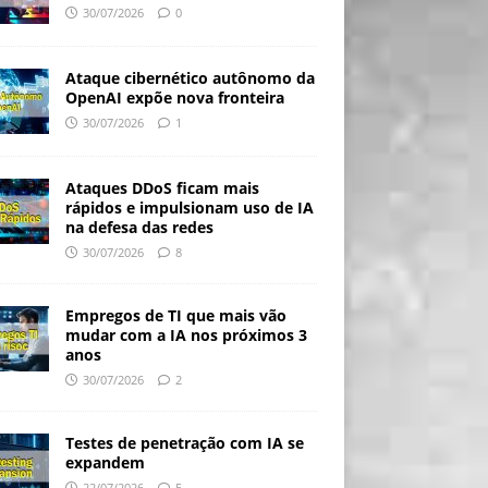
30/07/2026
0
Ataque cibernético autônomo da
OpenAI expõe nova fronteira
30/07/2026
1
Ataques DDoS ficam mais
rápidos e impulsionam uso de IA
na defesa das redes
30/07/2026
8
Empregos de TI que mais vão
mudar com a IA nos próximos 3
anos
30/07/2026
2
Testes de penetração com IA se
expandem
22/07/2026
5