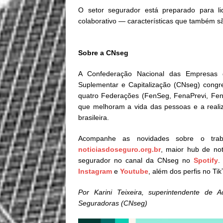
O setor segurador está preparado para li
colaborativo — características que também sã
Sobre a CNseg
A Confederação Nacional das Empresas d
Suplementar e Capitalização (CNseg) cong
quatro Federações (FenSeg, FenaPrevi, Fe
que melhoram a vida das pessoas e a reali
brasileira.
Acompanhe as novidades sobre o tr
noticiasdoseguro.org.br
, maior hub de no
segurador no canal da CNseg no
Spotify
.
Instagram
e
Youtube
, além dos perfis no Ti
Por Karini Teixeira, superintendente de
Seguradoras (CNseg)