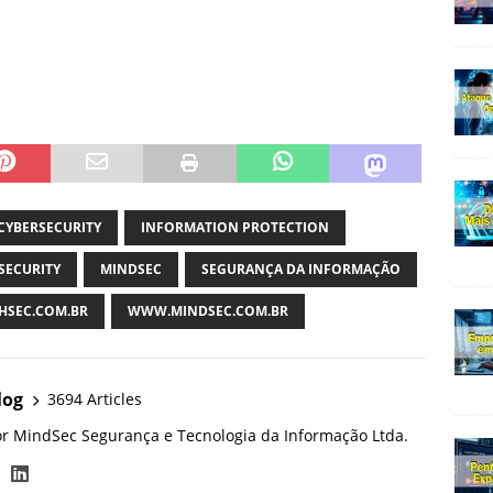
CYBERSECURITY
INFORMATION PROTECTION
SECURITY
MINDSEC
SEGURANÇA DA INFORMAÇÃO
SEC.COM.BR
WWW.MINDSEC.COM.BR
log
3694 Articles
or MindSec Segurança e Tecnologia da Informação Ltda.