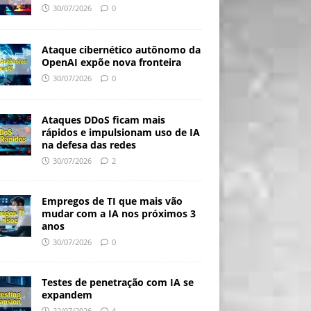
30/07/2026
0
Ataque cibernético autônomo da
OpenAI expõe nova fronteira
30/07/2026
0
Ataques DDoS ficam mais
rápidos e impulsionam uso de IA
na defesa das redes
30/07/2026
2
Empregos de TI que mais vão
mudar com a IA nos próximos 3
anos
30/07/2026
0
Testes de penetração com IA se
expandem
22/07/2026
4