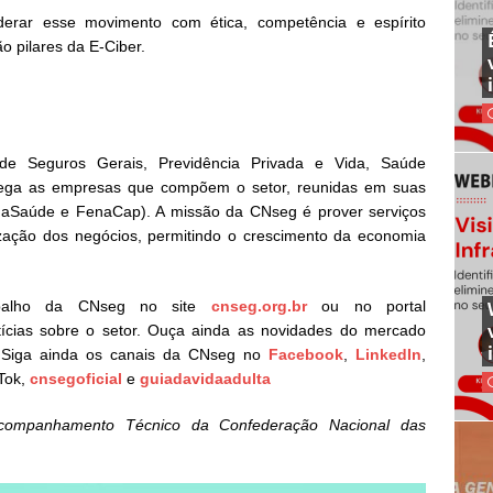
derar esse movimento com ética, competência e espírito
o pilares da E-Ciber.
e Seguros Gerais, Previdência Privada e Vida, Saúde
rega as empresas que compõem o setor, reunidas em suas
naSaúde e FenaCap). A missão da CNseg é prover serviços
zação dos negócios, permitindo o crescimento da economia
abalho da CNseg no site
cnseg.org.br
ou no portal
tícias sobre o setor. Ouça ainda as novidades do mercado
 Siga ainda os canais da CNseg no
Facebook
,
LinkedIn
,
kTok,
cnsegoficial
e
guiadavidaadulta
 Acompanhamento Técnico da Confederação Nacional das