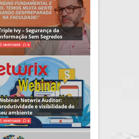
Triple Ivy – Segurança da
Informação Sem Segredos
28/07/2025
0
Webinar Netwrix Auditor:
produtividade e visibilidade do
seu ambiente
25/07/2025
0