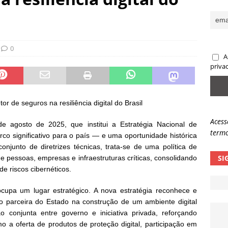
panha de phishing mira instituições globais com falsos e-mails de
IAS
ndo a IA toma a decisão errada, quem responde pela conta?
0
A
priva
or de seguros na resiliência digital do Brasil
Acess
e agosto de 2025, que institui a Estratégia Nacional de
termo
co significativo para o país — e uma oportunidade histórica
njunto de diretrizes técnicas, trata-se de uma política de
SI
 de pessoas, empresas e infraestruturas críticas, consolidando
e riscos cibernéticos.
cupa um lugar estratégico. A nova estratégia reconhece e
o parceira do Estado na construção de um ambiente digital
 conjunta entre governo e iniciativa privada, reforçando
 a oferta de produtos de proteção digital, participação em