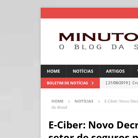
HOME
NOTÍCIAS
ARTIGOS
[ 21/08/2019 ]
Cr
BOLETIM DE NOTÍCIAS
ARTIGOS
HOME
NOTÍCIAS
E-Ciber: Novo Decr
[ 06/08/2026 ]
Fal
do Brasil
NOTÍCIAS
E-Ciber: Novo Decr
[ 06/08/2026 ]
Sem
setor de seguros na
[ 06/08/2026 ]
IA 