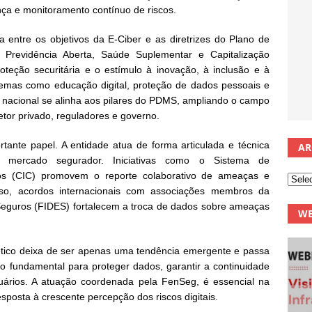
nça e monitoramento contínuo de riscos.
 entre os objetivos da E-Ciber e as diretrizes do Plano de
Previdência Aberta, Saúde Suplementar e Capitalização
ção securitária e o estímulo à inovação, à inclusão e à
 temas como educação digital, proteção de dados pessoais e
a nacional se alinha aos pilares do PDMS, ampliando o campo
setor privado, reguladores e governo.
nte papel. A entidade atua de forma articulada e técnica
AR
mercado segurador. Iniciativas como o Sistema de
cos (CIC) promovem o reporte colaborativo de ameaças e
disso, acordos internacionais com associações membros da
eguros (FIDES) fortalecem a troca de dados sobre ameaças
WE
ético deixa de ser apenas uma tendência emergente e passa
o fundamental para proteger dados, garantir a continuidade
uários. A atuação coordenada pela FenSeg, é essencial na
sposta à crescente percepção dos riscos digitais.