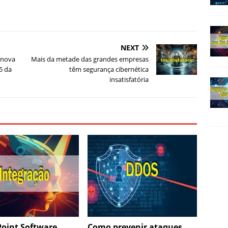
NEXT
a nova
Mais da metade das grandes empresas
5 da
têm segurança cibernética
insatisfatória
Point Software
Como prevenir ataques