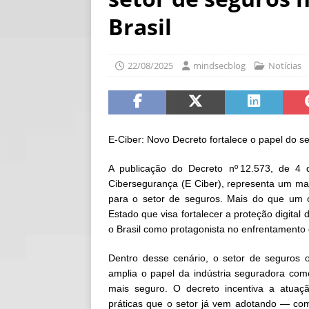
[ 06/08/2026 ]
Cam
Brasil
compras
NOTÍC
[ 06/08/2026 ]
Qua
22/08/2025
mindsecblog
Notícias
NOTÍCIAS
E-Ciber: Novo Decreto fortalece o papel do set
A publicação do Decreto nº 12.573, de 4 d
Cibersegurança (E Ciber), representa um mar
para o setor de seguros. Mais do que um co
Estado que visa fortalecer a proteção digital
o Brasil como protagonista no enfrentamento d
Dentro desse cenário, o setor de seguros o
amplia o papel da indústria seguradora com
mais seguro. O decreto incentiva a atuação
práticas que o setor já vem adotando — como