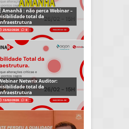
É Amanhã : não perca Webinar –
visibilidade total da
infraestrutura
25/02/2026
0
Webinar Netwrix Auditor:
visibilidade total da
infraestrutura
13/02/2026
0