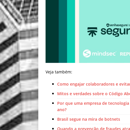
Veja também:
Como engajar colaboradores e evitar
Mitos e verdades sobre o Código Abe
Por que uma empresa de tecnologia 
ano?
Brasil segue na mira de botnets
Quando a prevenção de fraudes atra