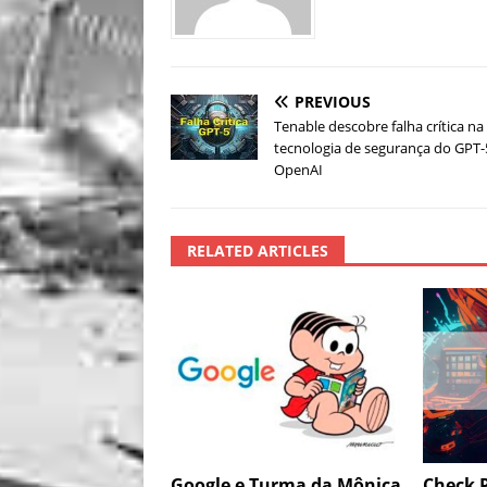
PREVIOUS
Tenable descobre falha crítica n
tecnologia de segurança do GPT-
OpenAI
RELATED ARTICLES
Google e Turma da Mônica
Check 