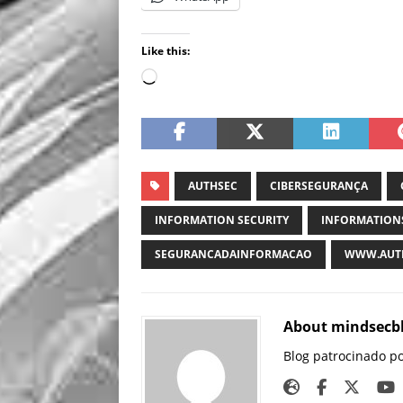
Like this:
AUTHSEC
CIBERSEGURANÇA
INFORMATION SECURITY
INFORMATION
SEGURANCADAINFORMACAO
WWW.AUTH
About mindsecb
Blog patrocinado p