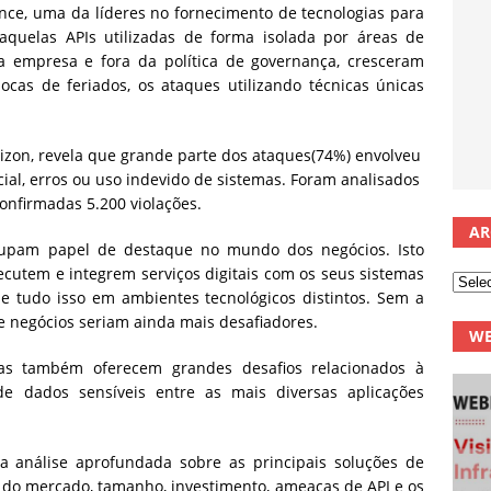
ce, uma da líderes no fornecimento de tecnologias para
 aquelas APIs utilizadas de forma isolada por áreas de
a empresa e fora da política de governança, cresceram
as de feriados, os ataques utilizando técnicas únicas
rizon, revela que grande parte dos ataques(74%) envolveu
ial, erros ou uso indevido de sistemas. Foram analisados
onfirmadas 5.200 violações.
AR
cupam papel de destaque no mundo dos negócios. Isto
cutem e integrem serviços digitais com os seus sistemas
s e tudo isso em ambientes tecnológicos distintos. Sem a
e negócios seriam ainda mais desafiadores.
WE
as também oferecem grandes desafios relacionados à
de dados sensíveis entre as mais diversas aplicações
 análise aprofundada sobre as principais soluções de
 do mercado, tamanho, investimento, ameaças de API e os