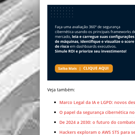
Veja também:
Marco Legal da IA e LGPD: novos de
O papel da segurança cibernética n
De 2024 a 2030: o futuro do combate
Hackers exploram o AWS STS para se