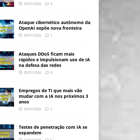
30/07/2026
0
Ataque cibernético autônomo da
OpenAI expõe nova fronteira
30/07/2026
1
Ataques DDoS ficam mais
rápidos e impulsionam uso de IA
na defesa das redes
30/07/2026
8
Empregos de TI que mais vão
mudar com a IA nos próximos 3
anos
30/07/2026
2
Testes de penetração com IA se
expandem
22/07/2026
5