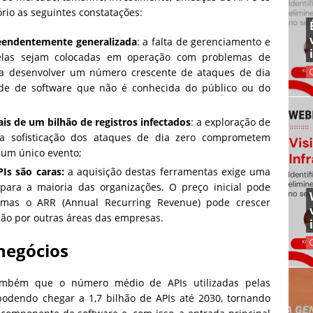
rio as seguintes constatações:
eendentemente generalizada
: a falta de gerenciamento e
elas sejam colocadas em operação com problemas de
 a desenvolver um número crescente de ataques de dia
ade de software que não é conhecida do público ou do
 de um bilhão de registros infectados
: a exploração de
a sofisticação dos ataques de dia zero comprometem
 um único evento;
Is são caras:
a aquisição destas ferramentas exige uma
para a maioria das organizações. O preço inicial pode
as o ARR (Annual Recurring Revenue) pode crescer
ão por outras áreas das empresas.
negócios
também que o número médio de APIs utilizadas pelas
 podendo chegar a 1,7 bilhão de APIs até 2030, tornando