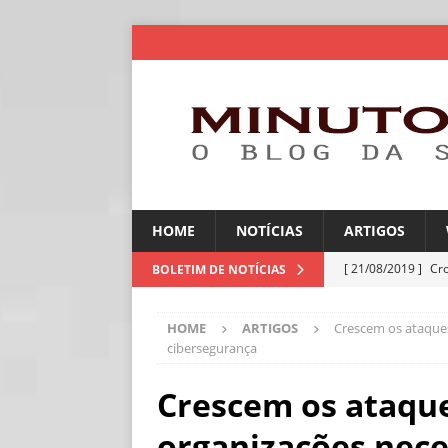
HOME
NOTÍCIAS
ARTIGOS
[ 21/08/2019 ]
Cr
BOLETIM DE NOTÍCIAS
ARTIGOS
HOME
ARTIGOS
Crescem os ataques
[ 06/08/2026 ]
Amé
cibersegurança
industriais
NOT
Crescem os ataque
[ 06/08/2026 ]
IA 
organizações nec
NOTÍCIAS