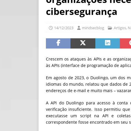
[ 06/08/2026 ]
Fal
cibersegurança
NOTÍCIAS
[ 06/08/2026 ]
Sem
14/12/2023
mindsecblog
Artigos
,
N
[ 06/08/2026 ]
IA 
Crescem os ataques às APIs e as organiz
às APIs (interface de programação de aplic
Em agosto de 2023, o Duolingo, um dos m
idiomas do mundo, relatou que dados de 2,
endereços de e-mail e muito mais – vazar
A API do Duolingo para acesso à conta 
verificação insuficiente. Isso permitiu
executasse um script na API e coleta
correspondente fosse encontrado em seu s