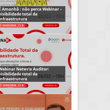
É Amanhã : não perca Webinar –
visibilidade total da
infraestrutura
25/02/2026
0
Webinar Netwrix Auditor:
visibilidade total da
infraestrutura
13/02/2026
0