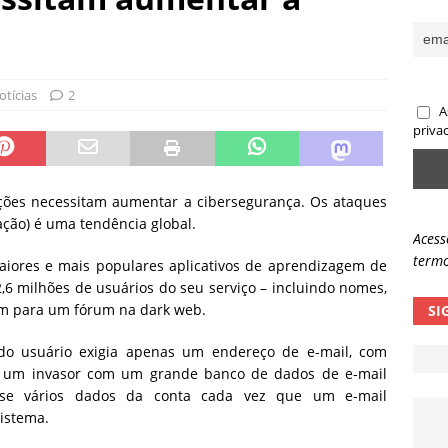
sas promessas de emprego na Meta, Disney, Coca-Cola e Spotify
 guardrails, a autonomia da IA se torna um risco
NOTÍCIAS
otícias
2
A
eleva taxa de sucesso de phishing para 54%
NOTÍCIAS
priva
ações necessitam aumentar a cibersegurança. Os ataques
ação) é uma tendência global.
Acess
termo
aiores e mais populares aplicativos de aprendizagem de
6 milhões de usuários do seu serviço – incluindo nomes,
am para um fórum na dark web.
SI
do usuário exigia apenas um endereço de e-mail, com
 que um invasor com um grande banco de dados de e-mail
sse vários dados da conta cada vez que um e-mail
istema.