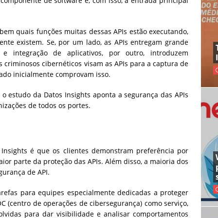
 componente de software e, com isso, a entrada principal
bem quais funções muitas dessas APIs estão executando,
ente existem. Se, por um lado, as APIs entregam grande
e integração de aplicativos, por outro, introduzem
 criminosos cibernéticos visam as APIs para a captura de
ado inicialmente comprovam isso.
 o estudo da Datos Insights aponta a segurança das APIs
izações de todos os portes.
 Insights é que os clientes demonstram preferência por
or parte da proteção das APIs. Além disso, a maioria dos
gurança de API.
tarefas para equipes especialmente dedicadas a proteger
OC (centro de operações de cibersegurança) como serviço,
lvidas para dar visibilidade e analisar comportamentos