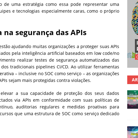
o de uma estratégia como essa pode representar uma
ipes e tecnologias especialmente caras, como o próprio
a na segurança das APIs
estão ajudando muitas organizações a proteger suas APIs
riados pela inteligência artificial baseados em low code/no
vimento realizar testes de segurança automatizados das
os tradicionais pipelines CI/CD. Ao utilizar ferramentas
rativa – inclusive no SOC como serviço – as organizações
AR
PIs sejam mais protegidas contra violações.
 elevar a sua capacidade de proteção dos seus dados
ectados via APIs em conformidade com suas políticas de
tínuo, auditorias regulares e medidas proativas para
recursos que uma estrutura de SOC como serviço dedicado