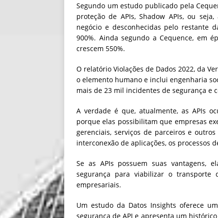
Segundo um estudo publicado pela Cequen
proteção de APIs, Shadow APIs, ou seja,
negócio e desconhecidas pelo restante d
900%. Ainda segundo a Cequence, em époc
crescem 550%.
O relatório Violações de Dados 2022, da Ve
o elemento humano e inclui engenharia soc
mais de 23 mil incidentes de segurança e c
A verdade é que, atualmente, as APIs o
porque elas possibilitam que empresas exe
gerenciais, serviços de parceiros e outro
interconexão de aplicações, os processos d
Se as APIs possuem suas vantagens, el
segurança para viabilizar o transporte 
empresariais.
Um estudo da Datos Insights oferece uma
segurança de API e apresenta um histórico