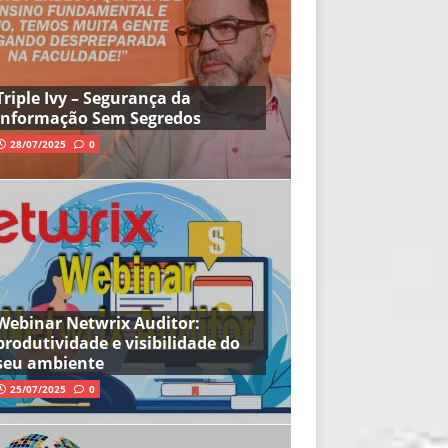
Triple Ivy – Segurança da
Informação Sem Segredos
28/07/2025
0
Webinar Netwrix Auditor:
produtividade e visibilidade do
seu ambiente
25/07/2025
0