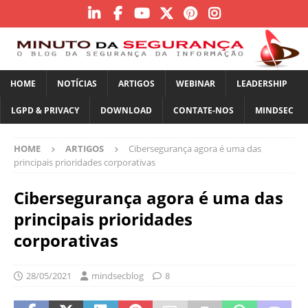
HOME
NOTÍCIAS
ARTIGOS
WEBINAR
LEADERSHIP
LGPD & PRIVACY
DOWNLOAD
CONTATE-NOS
MINDSEC
HOME
ARTIGOS
Cibersegurança agora é uma das
principais prioridades corporativas
Cibersegurança agora é uma das
principais prioridades
corporativas
28/05/2021
mindsecblog
8