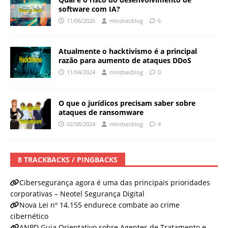
software com IA?
11/06/2026
mindsecblog
6
Atualmente o hacktivismo é a principal
razão para aumento de ataques DDoS
11/04/2024
mindsecblog
0
O que o jurídicos precisam saber sobre
ataques de ransomware
02/08/2024
mindsecblog
4
8 TRACKBACKS / PINGBACKS
Cibersegurança agora é uma das principais prioridades
corporativas – Neotel Segurança Digital
Nova Lei nº 14.155 endurece combate ao crime
cibernético
ANPD Guia Orientativo sobre Agentes de Tratamento e