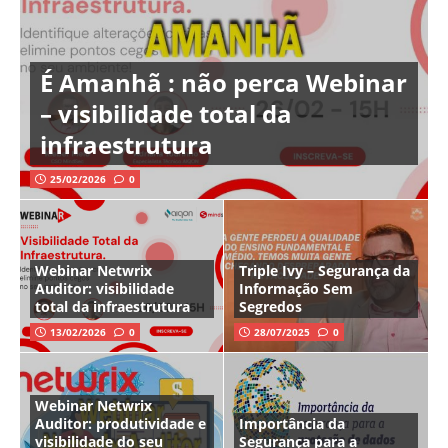
É Amanhã : não perca Webinar
– visibilidade total da
infraestrutura
25/02/2026
0
Webinar Netwrix
Triple Ivy – Segurança da
Auditor: visibilidade
Informação Sem
total da infraestrutura
Segredos
13/02/2026
0
28/07/2025
0
Webinar Netwrix
Auditor: produtividade e
Importância da
visibilidade do seu
Segurança para a