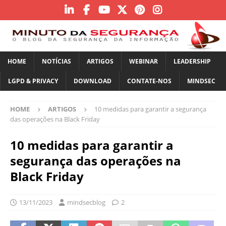
HOME
NOTÍCIAS
ARTIGOS
WEBINAR
LEADERSHIP
LGPD & PRIVACY
DOWNLOAD
CONTATE-NOS
MINDSEC
HOME
ARTIGOS
10 medidas para garantir a segurança
das operações na Black Friday
10 medidas para garantir a
segurança das operações na
Black Friday
13/11/2023
mindsecblog
2