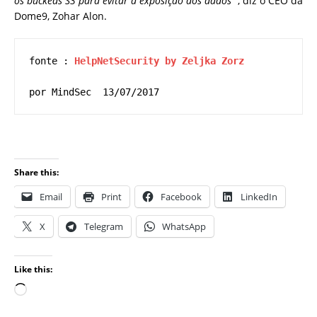
os buckeds S3 para evitar a exposição dos dados
“, diz o CEO da
Dome9, Zohar Alon.
fonte : 
HelpNetSecurity by 
Zeljka Zorz 
por MindSec  13/07/2017
Share this:
Email
Print
Facebook
LinkedIn
X
Telegram
WhatsApp
Like this: