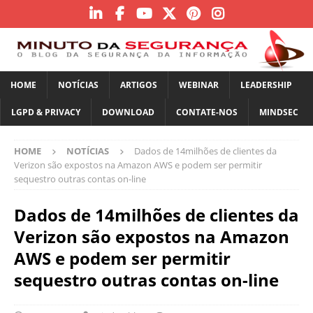
HOME
NOTÍCIAS
ARTIGOS
WEBINAR
LEADERSHIP
LGPD & PRIVACY
DOWNLOAD
CONTATE-NOS
MINDSEC
HOME
NOTÍCIAS
Dados de 14milhões de clientes da
Verizon são expostos na Amazon AWS e podem ser permitir
sequestro outras contas on-line
Dados de 14milhões de clientes da
Verizon são expostos na Amazon
AWS e podem ser permitir
sequestro outras contas on-line