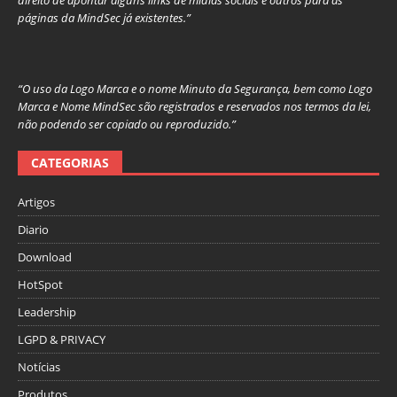
direito de apontar alguns links de mídias sociais e outros para as
páginas da MindSec já existentes.”
“O uso da Logo Marca e o nome Minuto da Segurança, bem como Logo
Marca e Nome MindSec são registrados e reservados nos termos da lei,
não podendo ser copiado ou reproduzido.”
CATEGORIAS
Artigos
Diario
Download
HotSpot
Leadership
LGPD & PRIVACY
Notícias
Produtos