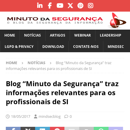
HOME
NOTÍCIAS
ARTIGOS
WEBINAR
LEADERSHIP
LGPD & PRIVACY
DOWNLOAD
CONTATE-NOS
MINDSEC
HOME
NOTÍCIAS
Blog “Minuto da Segurança” traz
informações relevantes para os profissionais de SI
Blog “Minuto da Segurança” traz
informações relevantes para os
profissionais de SI
18/05/2017
mindsecblog
0