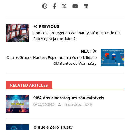
PREVIOUS
Como se proteger do WannaCry até que o ciclo de
Patching seja concluído?
NEXT
Outros Grupos Hackers Exploraram a Vulnerbilidade
SMB antes do WannaCry
RELATED ARTICLES
90% dos ciberataques são evitáveis
26/03/2026
mindsecblog
0
O que é Zero Trust?