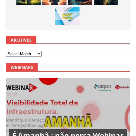
ARCHIVES
WEBINARS
É Amanhã : não perca Webinar