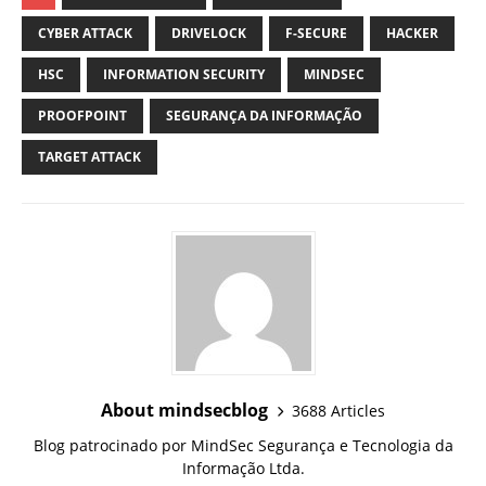
CYBER ATTACK
DRIVELOCK
F-SECURE
HACKER
HSC
INFORMATION SECURITY
MINDSEC
PROOFPOINT
SEGURANÇA DA INFORMAÇÃO
TARGET ATTACK
About mindsecblog
3688 Articles
Blog patrocinado por MindSec Segurança e Tecnologia da
Informação Ltda.