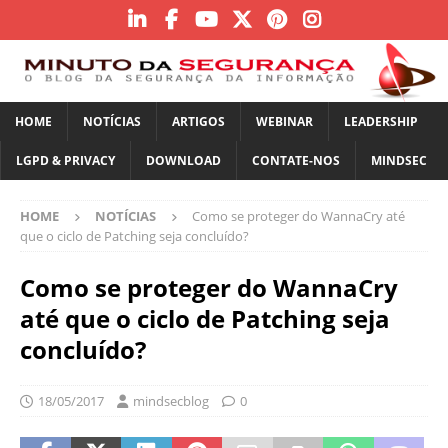
HOME
NOTÍCIAS
ARTIGOS
WEBINAR
LEADERSHIP
LGPD & PRIVACY
DOWNLOAD
CONTATE-NOS
MINDSEC
HOME
NOTÍCIAS
Como se proteger do WannaCry até
que o ciclo de Patching seja concluído?
Como se proteger do WannaCry
até que o ciclo de Patching seja
concluído?
18/05/2017
mindsecblog
0