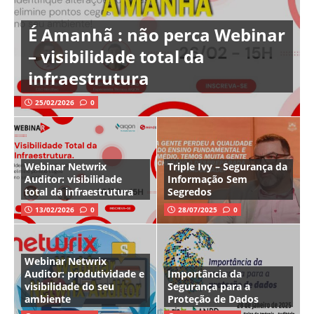
É Amanhã : não perca Webinar
– visibilidade total da
infraestrutura
25/02/2026
0
Webinar Netwrix
Triple Ivy – Segurança da
Auditor: visibilidade
Informação Sem
total da infraestrutura
Segredos
13/02/2026
0
28/07/2025
0
Webinar Netwrix
Auditor: produtividade e
Importância da
visibilidade do seu
Segurança para a
ambiente
Proteção de Dados