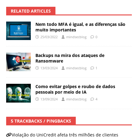
RELATED ARTICLES
Nem todo MFA é igual, e as diferenças são
muito importantes
25/03/2022
mindsecblog
0
Backups na mira dos ataques de
Ransomware
13/03/2024
mindsecblog
1
Como evitar golpes e roubo de dados
pessoais por meio de IA
13/09/2024
mindsecblog
4
5 TRACKBACKS / PINGBACKS
Violação do UniCredit afeta três milhões de clientes