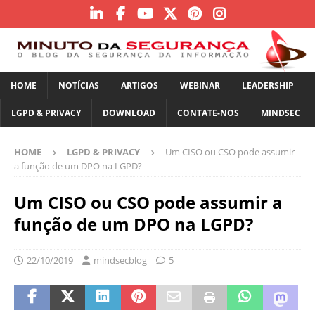
HOME
NOTÍCIAS
ARTIGOS
WEBINAR
LEADERSHIP
LGPD & PRIVACY
DOWNLOAD
CONTATE-NOS
MINDSEC
HOME
LGPD & PRIVACY
Um CISO ou CSO pode assumir
a função de um DPO na LGPD?
Um CISO ou CSO pode assumir a
função de um DPO na LGPD?
22/10/2019
mindsecblog
5