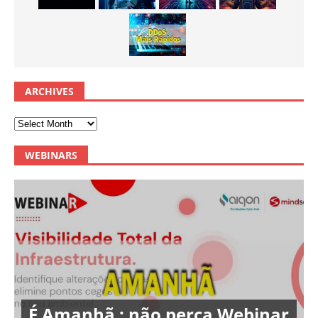
ARCHIVES
WEBINARS
É Amanhã : não perca Webinar