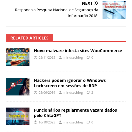
NEXT
Responda a Pesquisa Nacional de Segurança da
Informação 2018
RELATED ARTICLES
Novo malware infecta sites WooCommerce
05/11/2025
mindsecblog
0
Hackers podem ignorar o Windows
Lockscreen em sessões de RDP
05/06/2019
mindsecblog
2
Funcionários regularmente vazam dados
pelo ChtaGPT
16/10/2025
mindsecblog
0