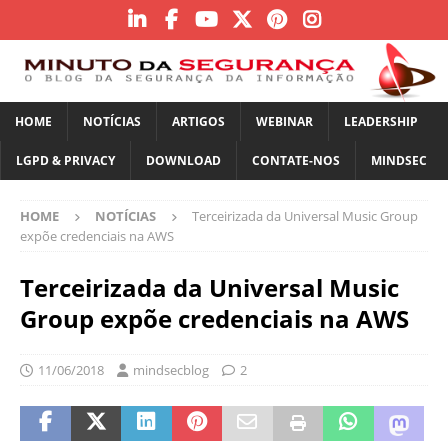
HOME
NOTÍCIAS
ARTIGOS
WEBINAR
LEADERSHIP
LGPD & PRIVACY
DOWNLOAD
CONTATE-NOS
MINDSEC
HOME
NOTÍCIAS
Terceirizada da Universal Music Group
expõe credenciais na AWS
Terceirizada da Universal Music
Group expõe credenciais na AWS
11/06/2018
mindsecblog
2