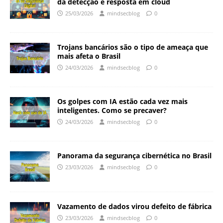
da detecção e resposta em cloud
25/03/2026
mindsecblog
0
Trojans bancários são o tipo de ameaça que
mais afeta o Brasil
24/03/2026
mindsecblog
0
Os golpes com IA estão cada vez mais
inteligentes. Como se precaver?
24/03/2026
mindsecblog
0
Panorama da segurança cibernética no Brasil
23/03/2026
mindsecblog
0
Vazamento de dados virou defeito de fábrica
23/03/2026
mindsecblog
0