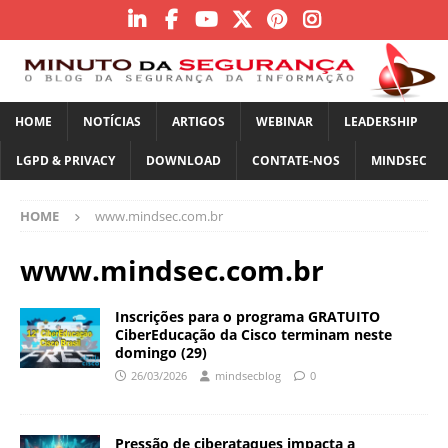
HOME
NOTÍCIAS
ARTIGOS
WEBINAR
LEADERSHIP
LGPD & PRIVACY
DOWNLOAD
CONTATE-NOS
MINDSEC
HOME
www.mindsec.com.br
www.mindsec.com.br
Inscrições para o programa GRATUITO
CiberEducação da Cisco terminam neste
domingo (29)
26/03/2026
mindsecblog
0
Pressão de ciberataques impacta a