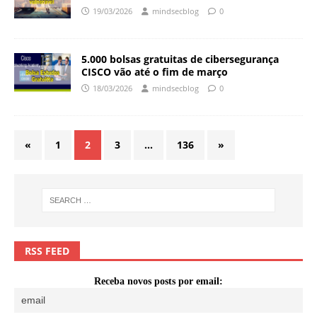
19/03/2026
mindsecblog
0
5.000 bolsas gratuitas de cibersegurança
CISCO vão até o fim de março
18/03/2026
mindsecblog
0
«
1
2
3
…
136
»
RSS FEED
Receba novos posts por email: