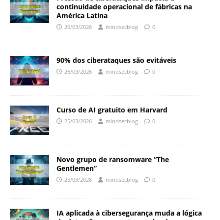
continuidade operacional de fábricas na
América Latina
26/03/2026
mindsecblog
0
90% dos ciberataques são evitáveis
26/03/2026
mindsecblog
0
Curso de AI gratuito em Harvard
25/03/2026
mindsecblog
0
Novo grupo de ransomware “The
Gentlemen”
25/03/2026
mindsecblog
0
IA aplicada à cibersegurança muda a lógica