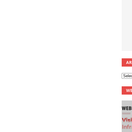
AR
WE