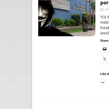
por
[ 06/08/2026 ]
Fal
27
NOTÍCIAS
TCE-R
indet
[ 06/08/2026 ]
Sem
Estad
[ 06/08/2026 ]
IA 
sessõ
Share 
Like t