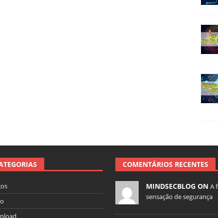
ATEGORIAS
COMENTÁRIOS RECENTES
gos
MINDSECBLOG ON
A 
sensação de segurança
io
nload