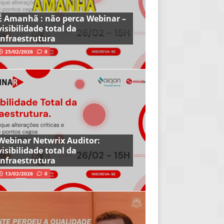
É Amanhã : não perca Webinar –
visibilidade total da
infraestrutura
25/02/2026
0
Webinar Netwrix Auditor:
visibilidade total da
infraestrutura
13/02/2026
0