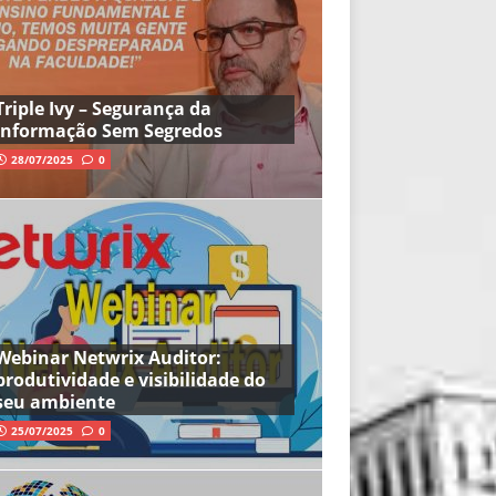
Triple Ivy – Segurança da
Informação Sem Segredos
28/07/2025
0
Webinar Netwrix Auditor:
produtividade e visibilidade do
seu ambiente
25/07/2025
0