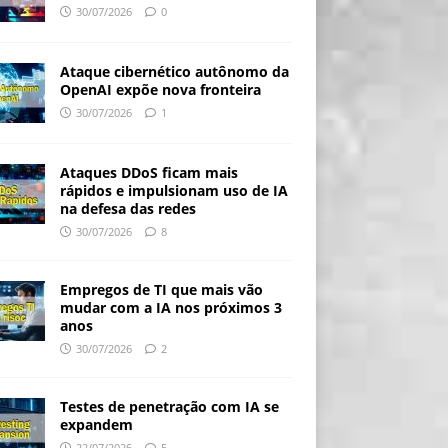
30/07/2026
0
Ataque cibernético autônomo da
OpenAI expõe nova fronteira
30/07/2026
1
Ataques DDoS ficam mais
rápidos e impulsionam uso de IA
na defesa das redes
30/07/2026
8
Empregos de TI que mais vão
mudar com a IA nos próximos 3
anos
30/07/2026
2
Testes de penetração com IA se
expandem
22/07/2026
5