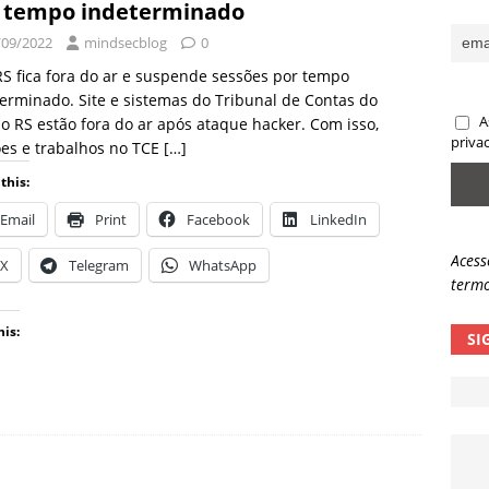
 tempo indeterminado
sas promessas de emprego na Meta, Disney, Coca-Cola e Spotify
/09/2022
mindsecblog
0
S fica fora do ar e suspende sessões por tempo
erminado. Site e sistemas do Tribunal de Contas do
 guardrails, a autonomia da IA se torna um risco
NOTÍCIAS
A
o RS estão fora do ar após ataque hacker. Com isso,
eleva taxa de sucesso de phishing para 54%
NOTÍCIAS
priva
es e trabalhos no TCE
[…]
this:
Email
Print
Facebook
LinkedIn
Acess
X
Telegram
WhatsApp
termo
his:
SI