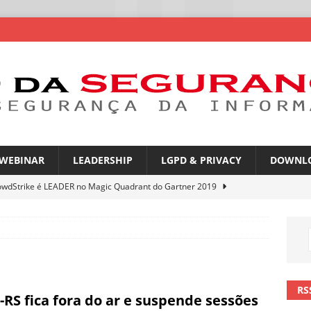
WEBINAR
LEADERSHIP
LGPD & PRIVACY
DOWNL
owdStrike é LEADER no Magic Quadrant do Gartner 2019
rica Latina é a segunda região mais exposta a ciberameaças
ÍCIAS
amplia desafio de segurança e governança nas redes corporativas
RS
-RS fica fora do ar e suspende sessões