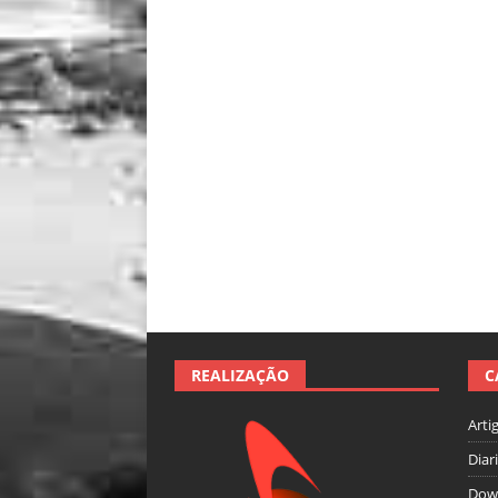
REALIZAÇÃO
C
Arti
Diar
Dow