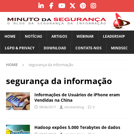
HOME
NOTÍCIAS
ARTIGOS
WEBINAR
LEADERSHIP
LGPD & PRIVACY
DOWNLOAD
CONTATE-NOS
MINDSEC
HOME
segurança da informação
segurança da informação
Informações de Usuários de iPhone eram
Vendidas na China
08/06/2017
mindsecblog
0
Hadoop expões 5.000 Terabytes de dados