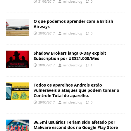
31/05/2017
mindsecblog
0
O que podemos aprender com a British
Airways
30/05/2017
mindsecblog
0
Shadow Brokers lança 0-Day exploit
Subscription por US$21.000/Mês
30/05/2017
mindsecblog
1
Todos os aparelhos Androis estão
vulneráveis a ataques que podem tomar o
Controle Total do aparelho.
29/05/2017
mindsecblog
0
36,5mi usuários Teriam sido afetado por
Malware escondidos na Google Play Store