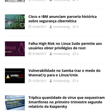
Cisco e IBM anunciam parceria histórica
sobre segurança cibernética
02/06/2017
mindsecblog
0
Falha High Risk no Linux Sudo permite aos
usuários obter privilégios de root
01/06/2017
mindsecblog
0
Vulnerabilidade no Samba traz o medo do
WannaCry para o Linux/Unix
31/05/2017
mindsecblog
0
Triplica quantidade de vírus que sequestram
Smartfones no primeiro trimestre segundo
relatório da Kaspersky