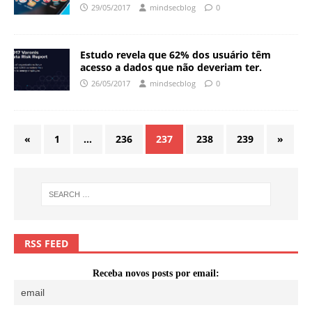
29/05/2017
mindsecblog
0
Estudo revela que 62% dos usuário têm
acesso a dados que não deveriam ter.
26/05/2017
mindsecblog
0
«
1
…
236
237
238
239
»
RSS FEED
Receba novos posts por email: