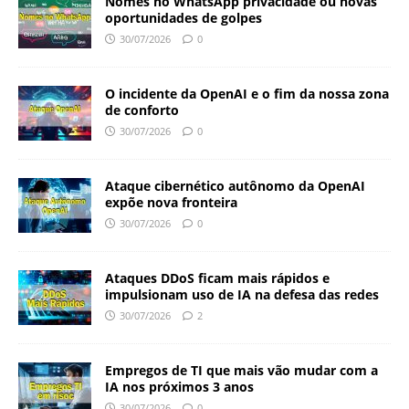
Nomes no WhatsApp privacidade ou novas
oportunidades de golpes
30/07/2026
0
O incidente da OpenAI e o fim da nossa zona
de conforto
30/07/2026
0
Ataque cibernético autônomo da OpenAI
expõe nova fronteira
30/07/2026
0
Ataques DDoS ficam mais rápidos e
impulsionam uso de IA na defesa das redes
30/07/2026
2
Empregos de TI que mais vão mudar com a
IA nos próximos 3 anos
30/07/2026
0