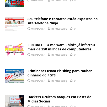
07/06/2017
mindsecblog
0
Seu telefone e contatos estão expostos no
site Telefone.Ninja
07/06/2017
mindsecblog
0
FIREBALL – O malware Chinês já infectou
mais de 250 milhões de computadores
06/06/2017
mindsecblog
0
Criminosos usam Phishing para roubar
dinheiro do FGTS
06/06/2017
mindsecblog
0
Hackers Ocultam ataques em Posts de
Mídias Sociais
05/06/2017
mindsecblog
0