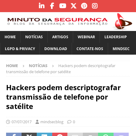
HOME
NOTÍCIAS
ARTIGOS
WEBINAR
LEADERSHIP
LGPD & PRIVACY
DOWNLOAD
CONTATE-NOS
MINDSEC
HOME
NOTÍCIAS
Hackers podem descriptografar
transmissão de telefone por satélite
Hackers podem descriptografar
transmissão de telefone por
satélite
07/07/2017
mindsecblog
0