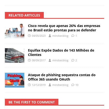
RELATED ARTICLES
Cisco revela que apenas 26% das empresas
no Brasil estão prontas para se defender
04/05/2023
mindsecblog
1
Equifax Expõe Dados de 143 Milhões de
Clientes
08/09/2017
mindsecblog
2
Ataque de phishing sequestra contas do
Office 365 usando OAuth
12/12/2019
mindsecblog
10
BE THE FIRST TO COMMENT