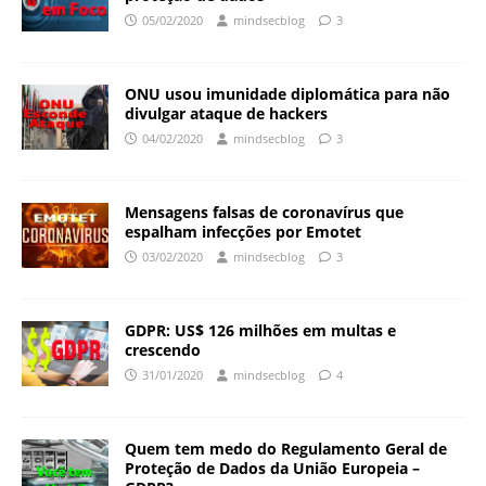
05/02/2020
mindsecblog
3
ONU usou imunidade diplomática para não
divulgar ataque de hackers
04/02/2020
mindsecblog
3
Mensagens falsas de coronavírus que
espalham infecções por Emotet
03/02/2020
mindsecblog
3
GDPR: US$ 126 milhões em multas e
crescendo
31/01/2020
mindsecblog
4
Quem tem medo do Regulamento Geral de
Proteção de Dados da União Europeia –