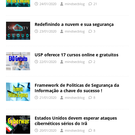
24/01/2020
mindsecblog
21
Redefinindo a nuvem e sua segurança
23/01/2020
mindsecblog
3
USP oferece 17 cursos online e gratuitos
22/01/2020
mindsecblog
2
Framework de Politicas de Segurança da
Informação a chave do sucesso !
21/01/2020
mindsecblog
8
Estados Unidos devem esperar ataques
cibernéticos sérios do Irã
20/01/2020
mindsecblog
8