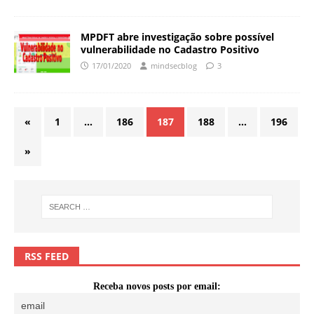
MPDFT abre investigação sobre possível
vulnerabilidade no Cadastro Positivo
17/01/2020
mindsecblog
3
«
1
…
186
187
188
…
196
»
RSS FEED
Receba novos posts por email: