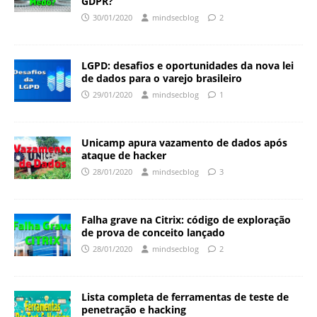
GDPR?
30/01/2020
mindsecblog
2
LGPD: desafios e oportunidades da nova lei
de dados para o varejo brasileiro
29/01/2020
mindsecblog
1
Unicamp apura vazamento de dados após
ataque de hacker
28/01/2020
mindsecblog
3
Falha grave na Citrix: código de exploração
de prova de conceito lançado
28/01/2020
mindsecblog
2
Lista completa de ferramentas de teste de
penetração e hacking