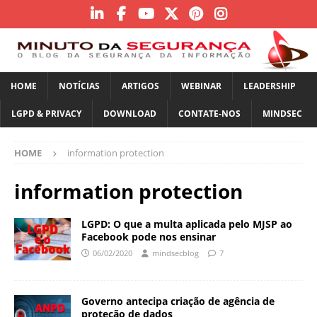
HOME
NOTÍCIAS
ARTIGOS
WEBINAR
LEADERSHIP
LGPD & PRIVACY
DOWNLOAD
CONTATE-NOS
MINDSEC
HOME
information protection
information protection
LGPD: O que a multa aplicada pelo MJSP ao
Facebook pode nos ensinar
06/02/2020
mindsecblog
7
Governo antecipa criação de agência de
proteção de dados