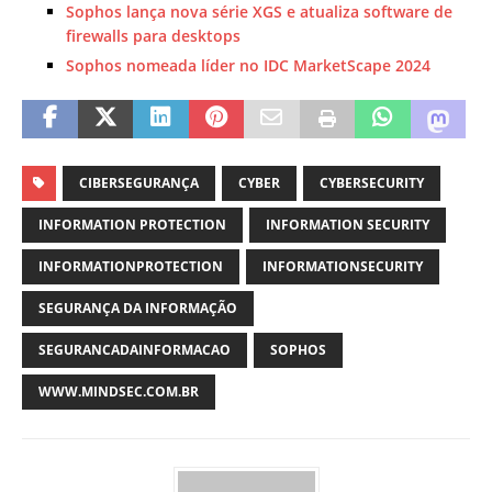
Sophos lança nova série XGS e atualiza software de
firewalls para desktops
Sophos nomeada líder no IDC MarketScape 2024
CIBERSEGURANÇA
CYBER
CYBERSECURITY
INFORMATION PROTECTION
INFORMATION SECURITY
INFORMATIONPROTECTION
INFORMATIONSECURITY
SEGURANÇA DA INFORMAÇÃO
SEGURANCADAINFORMACAO
SOPHOS
WWW.MINDSEC.COM.BR