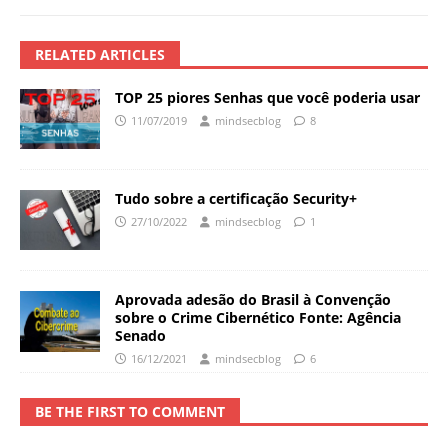
RELATED ARTICLES
TOP 25 piores Senhas que você poderia usar
11/07/2019
mindsecblog
8
Tudo sobre a certificação Security+
27/10/2022
mindsecblog
1
Aprovada adesão do Brasil à Convenção
sobre o Crime Cibernético Fonte: Agência
Senado
16/12/2021
mindsecblog
6
BE THE FIRST TO COMMENT