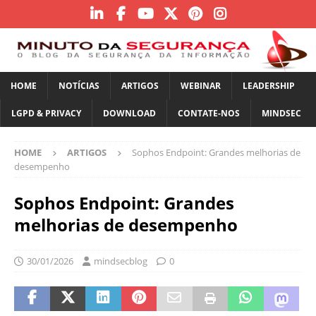
HOME
NOTÍCIAS
ARTIGOS
WEBINAR
LEADERSHIP
LGPD & PRIVACY
DOWNLOAD
CONTATE-NOS
MINDSEC
HOME
ARTIGOS
Sophos Endpoint: Grandes melhorias de
desempenho
Sophos Endpoint: Grandes
melhorias de desempenho
30/01/2026
mindsecblog
0