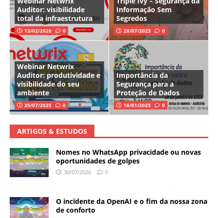
Webinar Netwrix
Triple Ivy – Segurança da
Auditor: visibilidade
Informação Sem
total da infraestrutura
Segredos
13/02/2026
0
28/07/2025
0
Webinar Netwrix
Auditor: produtividade e
Importância da
visibilidade do seu
Segurança para a
ambiente
Proteção de Dados
25/07/2025
0
16/01/2025
0
ARTIGOS & ESTUDOS
Nomes no WhatsApp privacidade ou novas
oportunidades de golpes
30/07/2026
0
O incidente da OpenAI e o fim da nossa zona
de conforto