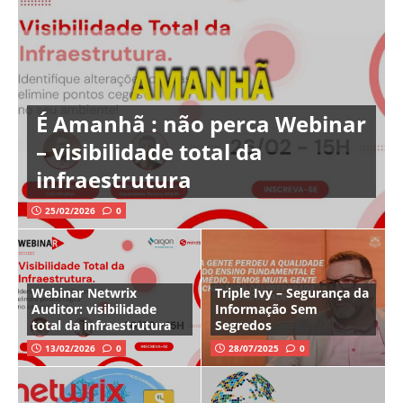
É Amanhã : não perca Webinar
– visibilidade total da
infraestrutura
25/02/2026
0
Webinar Netwrix
Triple Ivy – Segurança da
Auditor: visibilidade
Informação Sem
total da infraestrutura
Segredos
13/02/2026
0
28/07/2025
0