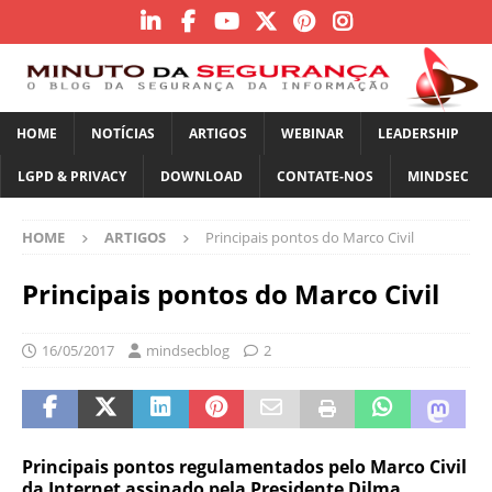
HOME
NOTÍCIAS
ARTIGOS
WEBINAR
LEADERSHIP
LGPD & PRIVACY
DOWNLOAD
CONTATE-NOS
MINDSEC
HOME
ARTIGOS
Principais pontos do Marco Civil
Principais pontos do Marco Civil
16/05/2017
mindsecblog
2
Principais pontos regulamentados pelo Marco Civil
da Internet assinado pela Presidente Dilma