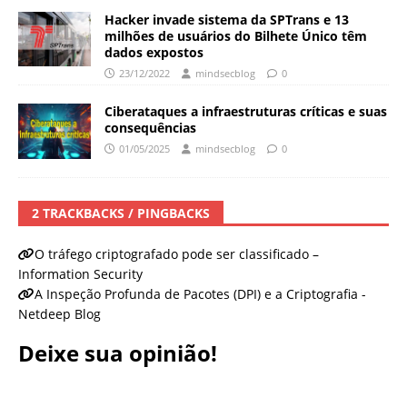
Hacker invade sistema da SPTrans e 13
milhões de usuários do Bilhete Único têm
dados expostos
23/12/2022
mindsecblog
0
Ciberataques a infraestruturas críticas e suas
consequências
01/05/2025
mindsecblog
0
2 TRACKBACKS / PINGBACKS
O tráfego criptografado pode ser classificado –
Information Security
A Inspeção Profunda de Pacotes (DPI) e a Criptografia -
Netdeep Blog
Deixe sua opinião!