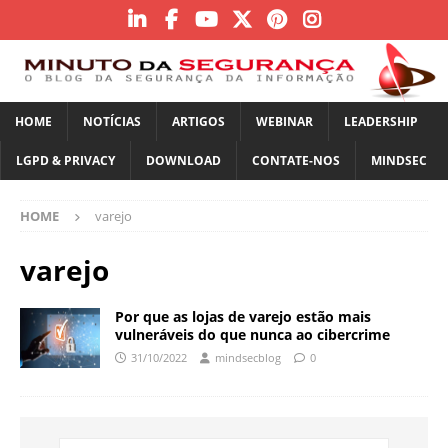
HOME
NOTÍCIAS
ARTIGOS
WEBINAR
LEADERSHIP
LGPD & PRIVACY
DOWNLOAD
CONTATE-NOS
MINDSEC
HOME
varejo
varejo
Por que as lojas de varejo estão mais
vulneráveis ​​do que nunca ao cibercrime
31/10/2022
mindsecblog
0