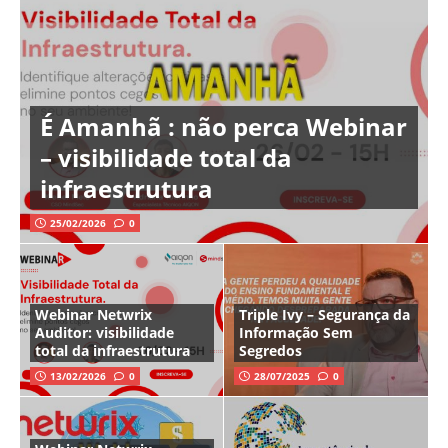
É Amanhã : não perca Webinar
– visibilidade total da
infraestrutura
25/02/2026
0
Webinar Netwrix
Triple Ivy – Segurança da
Auditor: visibilidade
Informação Sem
total da infraestrutura
Segredos
13/02/2026
0
28/07/2025
0