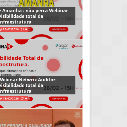
É Amanhã : não perca Webinar –
visibilidade total da
infraestrutura
25/02/2026
0
Webinar Netwrix Auditor:
visibilidade total da
infraestrutura
13/02/2026
0