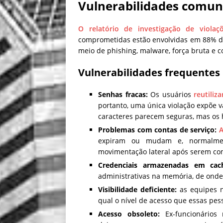
Vulnerabilidades comun
O relatório de investigação de viola
comprometidas estão envolvidas em 88% d
meio de phishing, malware, força bruta e 
Vulnerabilidades frequentes 
Senhas fracas:
Os usuários
reutili
portanto, uma única violação expõe v
caracteres parecem seguras, mas os
Problemas com contas de serviço:
A
expiram ou mudam e, normalmen
movimentação lateral após serem c
Credenciais armazenadas em cac
administrativas na memória, de onde
Visibilidade deficiente:
as equipes n
qual o nível de acesso que essas pe
Acesso obsoleto:
Ex-funcionários