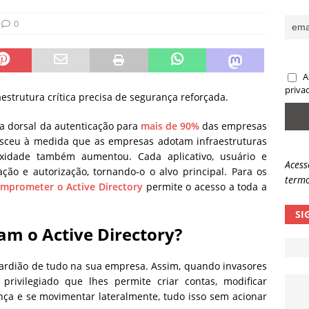
ncidente da OpenAI e o fim da nossa zona de conforto
ARTIGOS
0
lpes com QR Code entram em nova fase
NOTÍCIAS
A
priva
aestrutura crítica precisa de segurança reforçada.
ha dorsal da autenticação para
mais de 90%
das empresas
esceu à medida que as empresas adotam infraestruturas
idade também aumentou. Cada aplicativo, usuário e
Acess
ção e autorização, tornando-o o alvo principal. Para os
termo
mprometer o Active Directory
permite o acesso a toda a
SI
am o Active Directory?
uardião de tudo na sua empresa. Assim, quando invasores
ivilegiado que lhes permite criar contas, modificar
nça e se movimentar lateralmente, tudo isso sem acionar