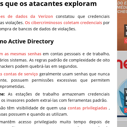
s que os atacantes exploram
ções de dados da Verizon
constatou que credenciais
as violações.
Os cibercriminosos coletam credenciais
por
compra de bancos de dados de violações.
no Active Directory
zam as mesmas senhas
em contas pessoais e de trabalho,
ários sistemas. As regras padrão de complexidade de oito
 hackers podem quebrá-las em segundos.
s contas de serviço
geralmente usam senhas que nunca
te, possuem permissões excessivas que permitem
omprometidas.
he:
As estações de trabalho armazenam credenciais
 os invasores podem extraí-las com ferramentas padrão.
ão têm visibilidade de quem usa
contas privilegiadas
,
ssoas possuem e quando as utilizam.
 mantêm acesso privilegiado muito tempo depois de