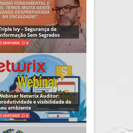
Triple Ivy – Segurança da
Informação Sem Segredos
28/07/2025
0
Webinar Netwrix Auditor:
produtividade e visibilidade do
seu ambiente
25/07/2025
0