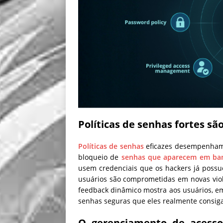
Políticas de senhas fortes sã
Políticas de senhas
eficazes desempenham
bloqueio de
senhas que aparecem em ban
usem credenciais que os hackers já poss
usuários são comprometidas em novas viol
feedback dinâmico mostra aos usuários, em 
senhas seguras que eles realmente consig
O gerenciamento de acesso 