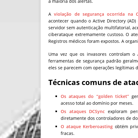
a maioria dos alertas.
A
violação de segurança ocorrida na 
acontecer quando o Active Directory (AD
servidor sem autenticação multifatorial, a
ciberataque extremamente custoso. O ate
Registros médicos foram expostos. A organ
Uma vez que os invasores controlam o Ac
ferramentas de segurança padrão geralme
eles se parecem com operações legítimas do
Técnicas comuns de ata
Os ataques do “golden ticket”
ger
acesso total ao domínio por meses.
Os ataques DCSync
exploram perm
diretamente dos controladores de do
O ataque Kerberoasting
obtém privi
fracas.