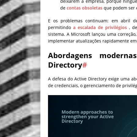
deixarem a empresa, porque ningué
de
contas obsoletas
que podem ser e
E os problemas continuam: em abril de 2
permitindo
a escalada de privilégios
, de
sistema. A Microsoft lançou uma correção,
implementar atualizações rapidamente em 
Abordagens modernas
Directory
#
A defesa do Active Directory exige uma 
de credenciais, o gerenciamento de privilé