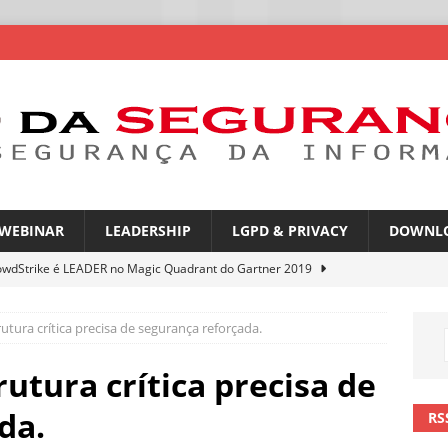
WEBINAR
LEADERSHIP
LGPD & PRIVACY
DOWNL
owdStrike é LEADER no Magic Quadrant do Gartner 2019
rutura crítica precisa de segurança reforçada.
atGPT entra na mira de campanhas de phishing
NOTÍCIAS
mes no WhatsApp privacidade ou novas oportunidades de golpes
rutura crítica precisa de
da.
RS
pfakes já enganam 90% dos brasileiros no trabalho
NOTÍCIAS