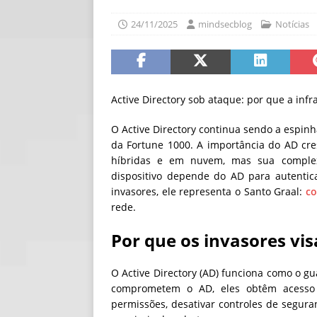
[ 30/07/2026 ]
O i
24/11/2025
mindsecblog
Notícias
[ 30/07/2026 ]
Go
Active Directory sob ataque: por que a infr
O Active Directory continua sendo a espin
da Fortune 1000. A importância do AD cr
híbridas e em nuvem, mas sua complex
dispositivo depende do AD para autentica
invasores, ele representa o Santo Graal:
co
rede.
Por que os invasores vis
O Active Directory (AD) funciona como o g
comprometem o AD, eles obtêm acesso pr
permissões, desativar controles de segura