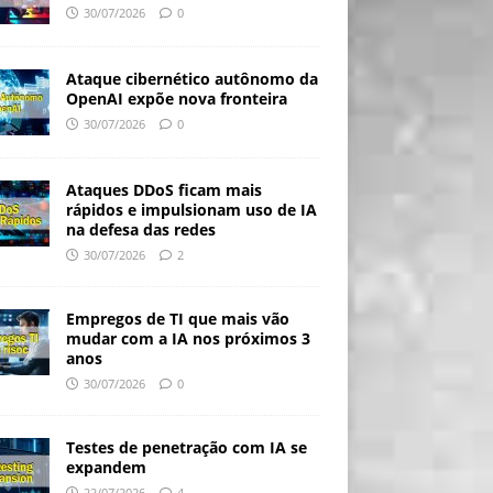
30/07/2026
0
Ataque cibernético autônomo da
OpenAI expõe nova fronteira
30/07/2026
0
Ataques DDoS ficam mais
rápidos e impulsionam uso de IA
na defesa das redes
30/07/2026
2
Empregos de TI que mais vão
mudar com a IA nos próximos 3
anos
30/07/2026
0
Testes de penetração com IA se
expandem
22/07/2026
4