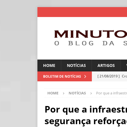
HOME
NOTÍCIAS
ARTIGOS
[ 21/08/2019 ]
Cr
BOLETIM DE NOTÍCIAS
ARTIGOS
HOME
NOTÍCIAS
Por que a infraest
[ 30/07/2026 ]
Ch
[ 30/07/2026 ]
No
Por que a infraest
ARTIGOS
segurança reforça
[ 30/07/2026 ]
Dee